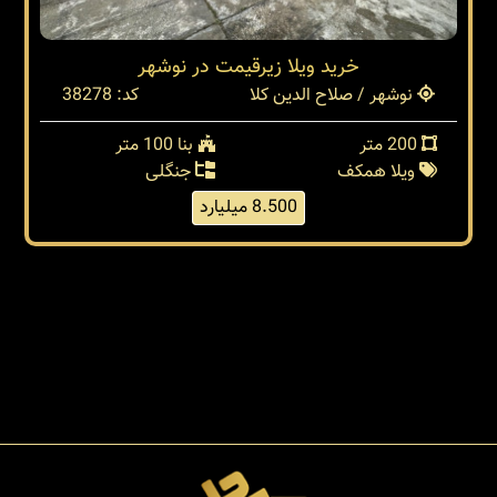
خريد ويلا زيرقيمت در نوشهر
نوشهر / صلاح الدین کلا
کد: 38278
200 متر
بنا 100 متر
ویلا همکف
جنگلی
8.500 میلیارد