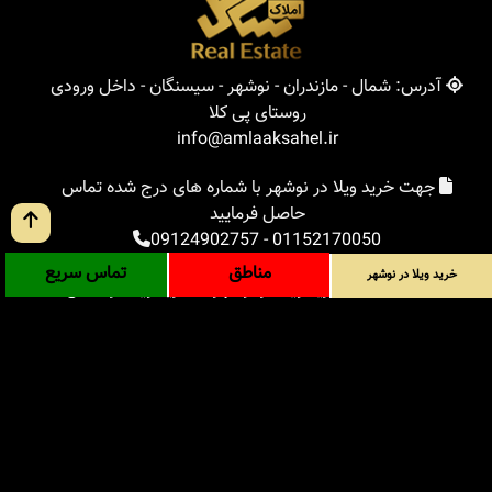
آدرس: شمال - مازندران - نوشهر - سیسنگان - داخل ورودی
روستای پی کلا
info@amlaaksahel.ir
جهت خرید ویلا در نوشهر با شماره های درج شده تماس
حاصل فرمایید
09124902757
-
01152170050
مناطق
تماس سریع
خرید ویلا در نوشهر
املاک ساحل
خرید ویلا در نوشهر
خرید ویلا در شمال
خرید زمین در شمال
خرید باغ ویلا در شمال
خرید آپارتمان در شمال
مناطق
بلاگ
جستجوی پیشرفته
ورود
درباره ما
ارتباط با ما