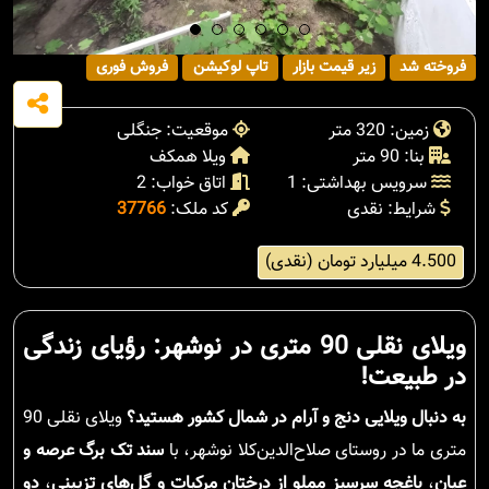
فروخته شد
زیر قیمت بازار
تاپ لوکیشن
فروش فوری
زمین: 320 متر
موقعیت: جنگلی
بنا: 90 متر
ویلا همکف
سرویس بهداشتی: 1
اتاق خواب: 2
شرایط: نقدی
کد ملک:
37766
4.500 میلیارد تومان (نقدی)
ویلای نقلی 90 متری در نوشهر: رؤیای زندگی
در طبیعت!
به دنبال ویلایی دنج و آرام در شمال کشور هستید؟
ویلای نقلی 90
متری ما در روستای صلاح‌الدین‌کلا نوشهر، با
سند تک برگ عرصه و
عیان
،
باغچه سرسبز مملو از درختان مرکبات و گل‌های تزیینی
،
دو