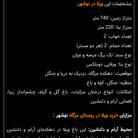
مشخصات این
ویلا در نوشهر
:
متراژ زمین: 740 متر
متراژ بنا: 220 متر
تعداد خواب: 2
تعداد حمام: 2 (هر دو مستر)
نوع سند: تک برگ عرصه و عیان
نوع بنا: ویلایی دوبلکس
موقعیت: دهکده مزگاه، نزدیک به دریا و جنگل
منظره: جنگل، کوه و باغ
امکانات: انواع درختان مرکبات، باغ گل و گیاه، چشم‌انداز زیبا،
فضایی آرام و دلنشین
مزایای
خرید ویلا در روستای مزگاه
نوشهر :
محیط آرام و دلنشین:
این باغ ویلا در دهکده‌ای آرام و دلنشین