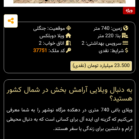
ویژه
زمین: 740 متر
موقعیت: جنگلی
بنا: 220 متر
ویلا دوبلکس
سرویس بهداشتی: 2
اتاق خواب: 2
شرایط: نقدی
کد ملک:
37751
23.500 میلیارد تومان (نقدی)
به دنبال ویلایی آرامش بخش در شمال کشور
هستید؟
ویلای باغی 740 متری در دهکده مزگاه نوشهر را به شما معرفی
می‌کنیم که گزینه ای ایده آل برای کسانی است که به دنبال محیطی
آرام و دلنشین برای زندگی یا سفر هستند.