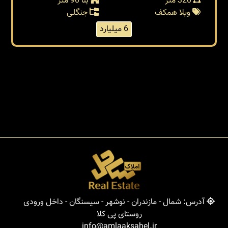
320 متر
بنا 90 متر
ویلا همکف
جنگلی
6 میلیارد
آدرس: شمال - مازندران - نوشهر - سیسنگان - داخل ورودی
روستای پی کلا
info@amlaaksahel.ir