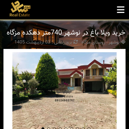
خرید ویلا باغ در نوشهر 740متر دهکده مزگاه
نوشهر - روستای مزگاه
بروزرسانی : 03 اردیبهشت 1405