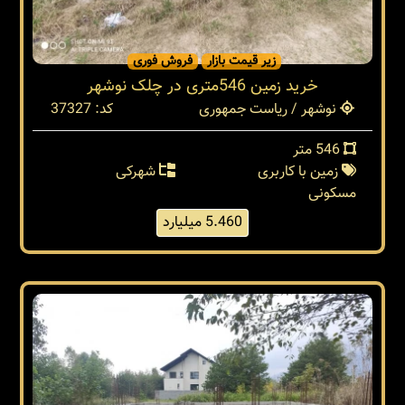
زیر قیمت بازار
فروش فوری
خرید زمین 546متری در چلک نوشهر
نوشهر / ریاست جمهوری
کد: 37327
546 متر
زمین با کاربری
شهرکی
مسکونی
5.460 میلیارد