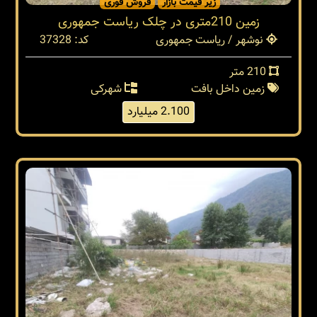
زیر قیمت بازار
فروش فوری
زمین 210متری در چلک ریاست جمهوری
نوشهر / ریاست جمهوری
کد: 37328
210 متر
زمین داخل بافت
شهرکی
2.100 میلیارد