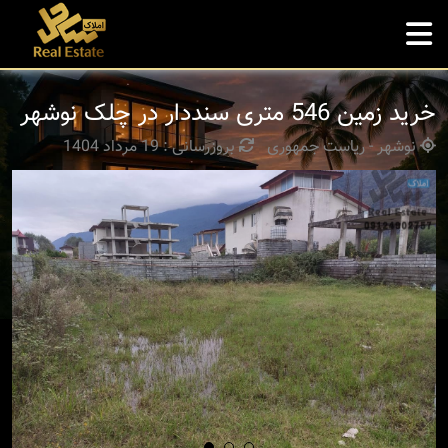
خرید زمین 546 متری سنددار در چلک نوشهر
نوشهر - ریاست جمهوری
بروزرسانی : 19 مرداد 1404