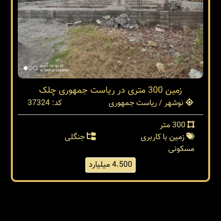
زمین 300 متری در ریاست جمهوری چلک
نوشهر / ریاست جمهوری
کد: 37324
300 متر
زمین با کاربری
جنگلی
مسکونی
4.500 میلیارد