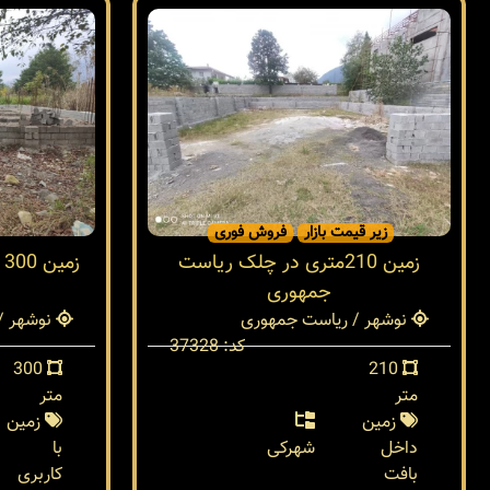
زیر قیمت بازار
فروش فوری
زمین 210متری در چلک ریاست
ز
جمهوری
نوشهر / ریاست جمهوری
نوشهر /
کد: 37328
300
210
متر
متر
زمین
زمین
داخل
شهرکی
با
بافت
کاربری