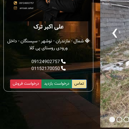
‹
علی اکبر ترک
شمال - مازندران - نوشهر - سیسنگان - داخل
ورودی روستای پی کلا
09124902757
01152170050
تماس
درخواست بازدید
درخواست فروش