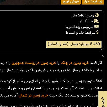
زیر قیمت بازار
فروش فوری
زمین: 546 متر
بنا: 0 متر
سرویس بهداشتی:
شرایط: نقد و اقساط
5.460 میلیارد تومان (نقد و اقساط)
اگر قصد
خرید زمین در چلک
یا
خرید زمین در ریاست جمهوری
را دارید
ساحل با داشتن سال ها تجربه خرید و فروش ملک و ویلا در شمال بهتری
546 مترمربع زمین در چلک نوشهر با چشم اندازی بی نظیر از کوه و
املاک و مستغلات آن است. زمین در منطقه ای امن و خوش آب و هو
انشعابات کنتور و سند تک برگ جهت
خرید زمین در شمال
آماده می باش
برای بازدید و دریافت اطلاعات بیشتر با شماره های درجش ده در وبس