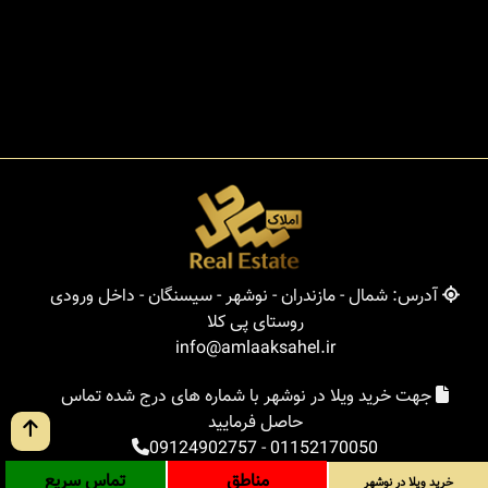
آدرس: شمال - مازندران - نوشهر - سیسنگان - داخل ورودی
روستای پی کلا
info@amlaaksahel.ir
جهت خرید ویلا در نوشهر با شماره های درج شده تماس
حاصل فرمایید
09124902757
-
01152170050
مناطق
تماس سریع
خرید ویلا در نوشهر