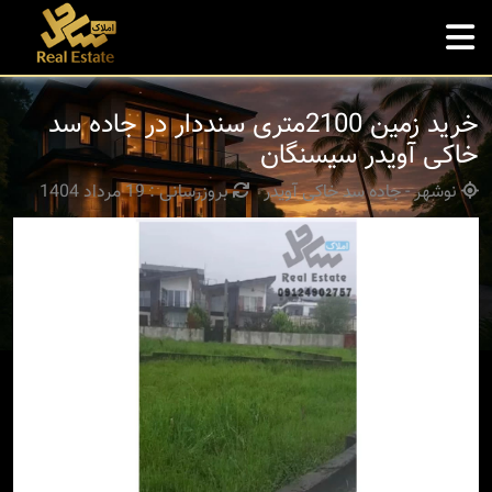
خرید زمین 2100متری سنددار در جاده سد
خاکی آویدر سیسنگان
نوشهر - جاده سد خاکی آویدر
بروزرسانی : 19 مرداد 1404