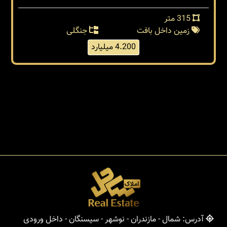
315 متر
زمین داخل بافت
جنگلی
4.200 میلیارد
آدرس: شمال - مازندران - نوشهر - سیسنگان - داخل ورودی