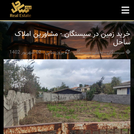
خرید زمین در سیسنگان - مشاورین املاک
ساحل
سیسنگان - بخش سیسنگان
بروزرسانی : 02 شهریور 1402