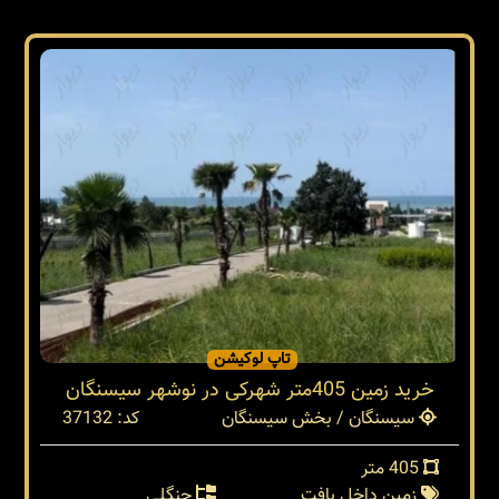
تاپ لوکیشن
خرید زمین 405متر شهرکی در نوشهر سیسنگان
سیسنگان / بخش سیسنگان
کد: 37132
405 متر
زمین داخل بافت
جنگلی