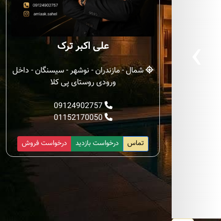
‹
علی اکبر ترک
شمال - مازندران - نوشهر - سیسنگان - داخل
ورودی روستای پی کلا
09124902757
01152170050
تماس
درخواست بازدید
درخواست فروش