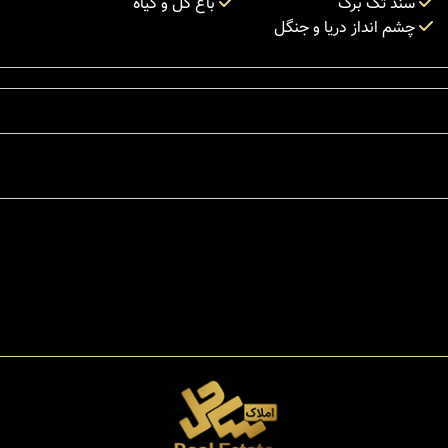
سند تک برگ
باغ گل و گیاه
چشم انداز دریا و جنگل