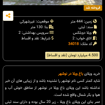
فروخته شد
زمین: 444 متر
موقعیت: غیرشهرکی
سند: ثبتی
بنا: 130 متر
ویلا دوبلکس
سرویس بهداشتی: 2
اتاق خواب: 2
شرایط: نقد و اقساط
کد ملک:
34018
4.500 میلیارد تومان (نقد و اقساط)
خرید ویلای
باغ ویلا در نوشهر
شاید کمتر کسی نام نوشهر را نشنیده باشد و از زیبایی های آن خبر
نداشته باشد این ویلای باغ ویلا در نوشهر از مناطق خوش آب و
هوا و بکر شمال واقع شده است.
عمر بنای این ویلای باغ ویلا ، زیر 20 سال بوده و دارای سند ثبتی