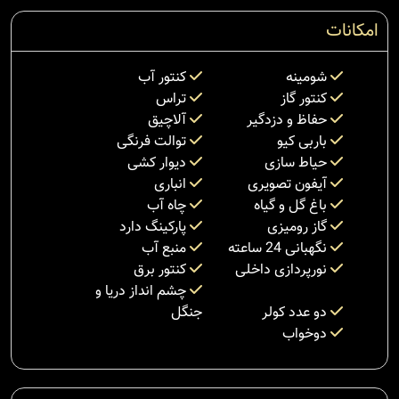
امکانات
شومینه
کنتور آب
کنتور گاز
تراس
حفاظ و دزدگیر
آلاچیق
باربی کیو
توالت فرنگی
حیاط سازی
دیوار کشی
آیفون تصویری
انباری
باغ گل و گیاه
چاه آب
گاز رومیزی
پارکینگ دارد
نگهبانی 24 ساعته
منبع آب
نورپردازی داخلی
کنتور برق
چشم انداز دریا و
دو عدد کولر
جنگل
دوخواب