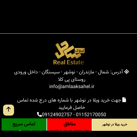
آدرس: شمال - مازندران - نوشهر - سیسنگان - داخل ورودی
روستای پی کلا
info@amlaaksahel.ir
جهت خرید ویلا در نوشهر با شماره های درج شده تماس
حاصل فرمایید
09124902757
-
01152170050
مناطق
تماس سریع
خرید ویلا در نوشهر
املاک ساحل
خرید ویلا در نوشهر
خرید ویلا در شمال
خرید زمین در شمال
خرید باغ ویلا در شمال