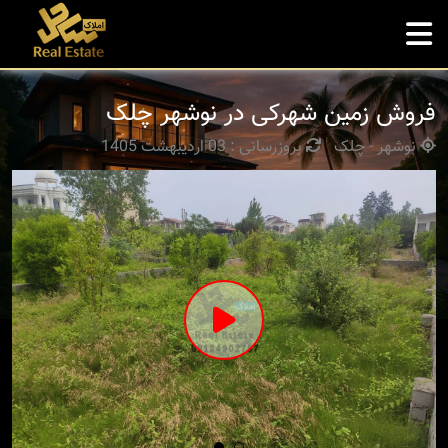
فروش زمین شهرکی در نوشهر چلک
نوشهر - چلک
بروزرسانی : 03 اردیبهشت 1405