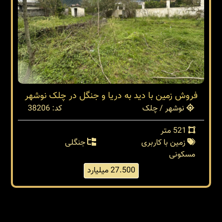
فروش زمین با دید به دریا و جنگل در چلک نوشهر
نوشهر / چلک
کد: 38206
521 متر
زمین با کاربری
جنگلی
مسکونی
27.500 میلیارد