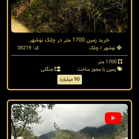
خرید زمین 1700 متر در چلک نوشهر
نوشهر / چلک
کد: 38219
1700 متر
زمین با مجوز ساخت
جنگلی
90 میلیارد