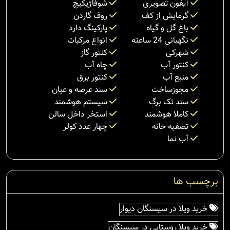
آیفون تصویری
شوفاژپکیچ
گرمایش از کف
روف گاردن
باغ گل و گیاه
پارکینگ دارد
نگهبانی 24 ساعته
انواع مرکبات
شهرکی
کنتور گاز
کنتور آب
چاه آب
منبع آب
کنتور برق
مجوزساخت
سند عرصه و عیان
سند تک برگ
سیستم هوشمند
کاملا هوشمند
استخر داخل سالن
تصفیه خانه
چهار عدد کولر
آب نما
برچسب ها
خرید ویلا در سیسنگان دیوار
خرید ویلا روستایی در سیسنگان