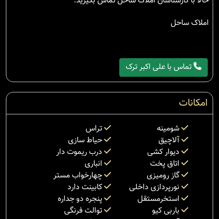
حالا با کارشناسان املاک ساحل تماس بگیرید.
املاک ساحل
تماس با علی اکبر ترک
امکانات
شومینه
تراس
آلاچیق
حیاط سازی
دیوار کشی
درب ریموت دار
اتاق پخت
انباری
گاز رومیزی
چهارخواب مستر
نورپردازی داخلی
کابینت دارد
استخرمستقل
پنجره دو جداره
باربی کیو
توالت فرنگی