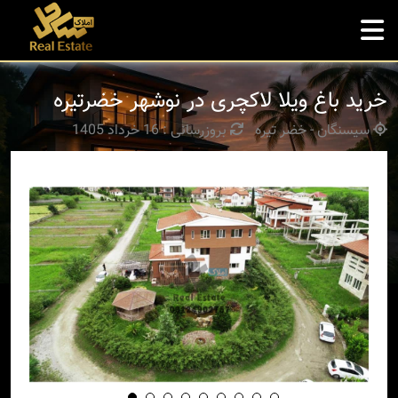
خرید باغ ویلا لاکچری در نوشهر خضرتیره
سیسنگان - خضر تیره
بروزرسانی : 16 خرداد 1405