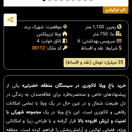
تاپ لوکیشن
زمین: 1,100 متر
موقعیت: شهرک برند
بنا: 750 متر
ویلا تریپلکس
سرویس بهداشتی: 6
اتاق خواب: 4
شرایط: نقد و اقساط
کد ملک:
38112
35 میلیارد تومان (نقد و اقساط)
خرید باغ ویلا لاکچری در سیسنگان منطقه خضرتیره
یکی از
پیشنهادهای خاص و منحصربه‌فرد برای علاقه‌مندان به زندگی در
دل طبیعت شمال و در عین حال در یک ویلا با تمامی امکانات
رفاهی و لاکچری است. این باغ ویلا در یک
مجموعه شهرکی با
امنیت و ارزش افزوده بالا
قرار گرفته و با طراحی زیبا و امکاناتی
ویژه، فضایی لوکس و آرامش‌بخش را فراهم کرده است. منطقه