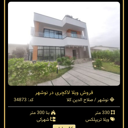
فروش ویلا لاکچری در نوشهر
نوشهر / صلاح الدین کلا
کد: 34873
330 متر
بنا 300 متر
ویلا تریپلکس
شهرکی