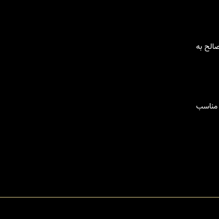
الح به
 مناسب