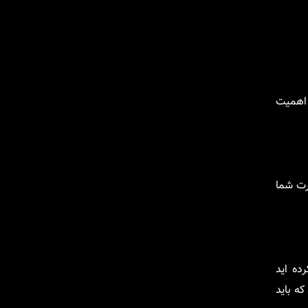
 اهمیت
رت شما
ده اید
ه باید