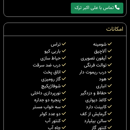
تماس با علی اکبر ترک
امکانات
شومینه
تراس
آلاچیق
باربی کیو
آیفون تصویری
حیاط سازی
توالت فرنگی
درب ضد سرقت
درب ریموت دار
اتاق پخت
هود
گاز رومیزی
انباری
شوفاژپکیچ
حفاظ و دزدگیر
نورپردازی داخلی
کاغذ دیواری
پنجره دو جداره
کابینت دارد
سه خواب مستر
گرمایش از کف
دو عدد کولر
سالن بیلیارد
کنتور آب
کنتور گاز
چاه آب