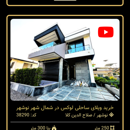
خرید ویلای ساحلی لوکس در شمال شهر نوشهر
نوشهر / صلاح الدین کلا
کد: 38290
250 متر
بنا 300 متر