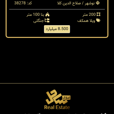
نوشهر / صلاح الدین کلا
کد: 38278
200 متر
بنا 100 متر
ویلا همکف
جنگلی
8.500 میلیارد