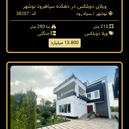
ویلای دوبلکس در دهکده سیاهرود نوشهر
نوشهر / سیاه رود
کد: 38207
210 متر
بنا 280 متر
ویلا دوبلکس
جنگلی
13.800 میلیارد