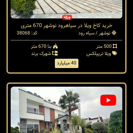
ویژه
خرید کاخ ویلا در سیاهرود نوشهر 670 متری
نوشهر / سیاه رود
کد: 38068
500 متر
بنا 670 متر
ویلا تریپلکس
شهرک برند
40 میلیارد