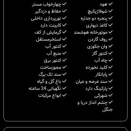
هود
چهارخواب مستر
شوفاژپکیچ
حفاظ و دزدگیر
پنجره دو جداره
نورپردازی داخلی
کاغذ دیواری
کابینت دارد
موتورخانه هوشمند
گرمایش از کف
روف گاردن
استخرمستقل
وان جکوزی
کنتور آب
کنتور گاز
منبع آب
چاه آب
کنتور برق
کلید نخورده
مجوزساخت
پایانکار
سند تک برگ
سند عرصه و عیان
باغ گل و گیاه
پارکینگ دارد
نگهبانی 24 ساعته
شهرکی
انواع مرکبات
چشم انداز دریا و
جنگل