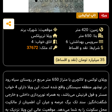
ویژه
تاپ لوکیشن
زمین: 420 متر
موقعیت: شهرک برند
بنا: 650 متر
ویلا تریپلکس
سرویس بهداشتی: 6
اتاق خواب: 4
شرایط: نقد و اقساط
کد ملک:
37672
35 میلیارد تومان (نقد و اقساط)
ویلای لوکس و لاکچری با متراژ 650 متر مربع در روستای سیاه رود
در نوشهر منطقه سیسنگان واقع شده است. این ویلا دارای 4 خواب
مستر و فول فرنیش می‌باشد، به همراه نورپردازی داخلی و خارجی
شگفت‌انگیز. سند تک برگ عرصه و عیان آن اطمینان از مالکیت
محل سکونت را به شما می‌دهد. موقعیت عالی این ویلا نزدیک به