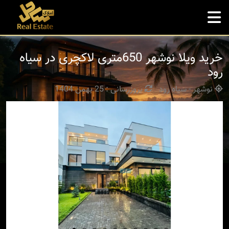
خرید ویلا نوشهر 650متری لاکچری در سیاه
رود
نوشهر - سیاه رود
بروزرسانی : 25 بهمن 1404