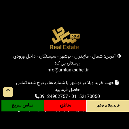
آدرس: شمال - مازندران - نوشهر - سیسنگان - داخل ورودی
روستای پی کلا
info@amlaaksahel.ir
جهت خرید ویلا در نوشهر با شماره های درج شده تماس
حاصل فرمایید
09124902757
-
01152170050
مناطق
تماس سریع
خرید ویلا در نوشهر
املاک ساحل
خرید ویلا در نوشهر
خرید ویلا در شمال
خرید زمین در شمال
خرید باغ ویلا در شمال
خرید آپارتمان در شمال
مناطق
بلاگ
جستجوی پیشرفته