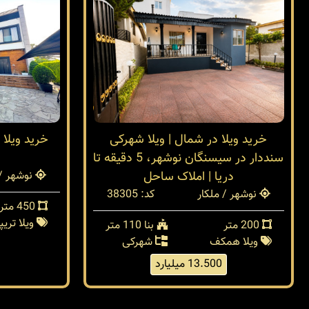
خرید ویلا در شمال | ویلا شهرکی
خريد ويلا
سنددار در سیسنگان نوشهر، 5 دقیقه تا
دریا | املاک ساحل
نوشهر / 
نوشهر / ملکار
کد: 38305
450 متر
ویلا تری
200 متر
بنا 110 متر
ویلا همکف
شهرکی
13.500 میلیارد