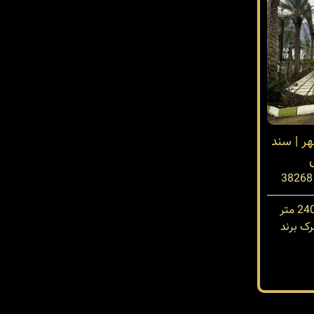
ر | سند
ک برند