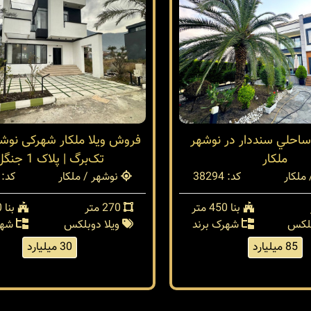
 ساحلي سنددار در نوشهر
فروش ویلا ملکار شهرکی نوشه
ملكار
تک‌برگ | پلاک 1 جنگل
ملکار
کد: 38294
نوشهر / ملکار
کد: 38268
بنا 450 متر
270 متر
بنا 240 متر
پلکس
شهرک برند
ویلا دوبلکس
شهر
85 میلیارد
30 میلیارد