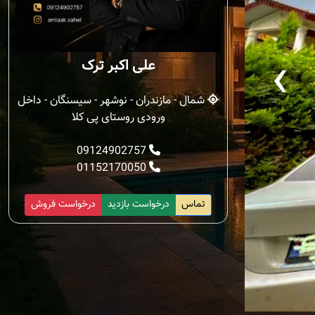
‹
علی اکبر ترک
شمال - مازندران - نوشهر - سیسنگان - داخل
ورودی روستای پی کلا
09124902757
01152170050
تماس
درخواست بازدید
درخواست فروش