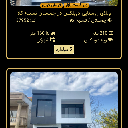
زیر قیمت بازار
فروش فوری
ویلای روستایی دوبلکس در چمستان تسبیح کلا
چمستان / تسبیح کلا
کد: 37952
210 متر
بنا 160 متر
ویلا دوبلکس
شهرکی
5 میلیارد