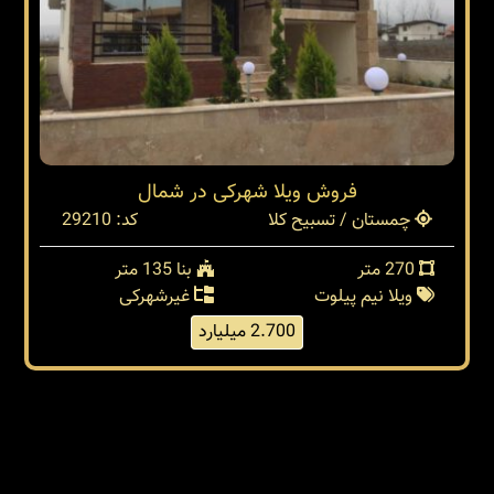
فروش ویلا شهرکی در شمال
چمستان / تسبیح کلا
کد: 29210
270 متر
بنا 135 متر
ویلا نیم پیلوت
غیرشهرکی
2.700 میلیارد