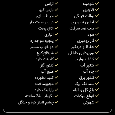
شومینه
تراس
آلاچیق
باربی کیو
توالت فرنگی
حیاط سازی
آیفون تصویری
درب ریموت دار
درب ضد سرقت
اتاق پخت
هود
انباری
گاز رومیزی
پنجره دو جداره
حفاظ و دزدگیر
دو خواب مستر
نورپردازی داخلی
شوفاژپکیچ
کاغذ دیواری
کابینت دارد
کنتور آب
کنتور گاز
چاه آب
منبع آب
کنتور برق
کلید نخورده
سند تک برگ
مجوزساخت
باغ گل و گیاه
پارکینگ دارد
انواع مرکبات
نگهبانی 24 ساعته
شهرکی
چشم انداز کوه و جنگل