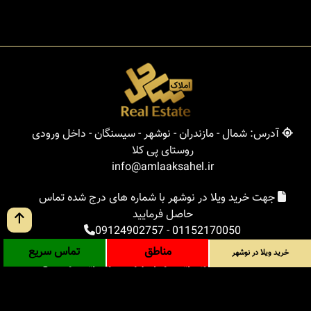
آدرس: شمال - مازندران - نوشهر - سیسنگان - داخل ورودی
روستای پی کلا
info@amlaaksahel.ir
جهت خرید ویلا در نوشهر با شماره های درج شده تماس
حاصل فرمایید
09124902757
-
01152170050
مناطق
تماس سریع
خرید ویلا در نوشهر
املاک ساحل
خرید ویلا در نوشهر
خرید ویلا در شمال
خرید زمین در شمال
خرید باغ ویلا در شمال
خرید آپارتمان در شمال
مناطق
بلاگ
جستجوی پیشرفته