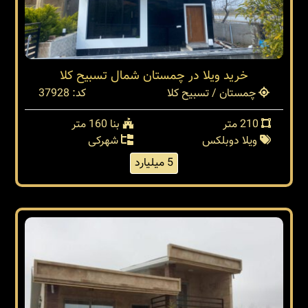
خرید ویلا در چمستان شمال تسبیح کلا
چمستان / تسبیح کلا
کد: 37928
210 متر
بنا 160 متر
ویلا دوبلکس
شهرکی
5 میلیارد