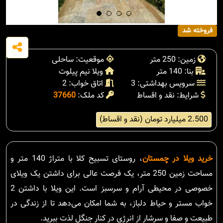
فروخته شد
زمین: 250 متر
موقعیت: ساحلی
بنا: 140 متر
ویلا نیم پیلوت
سرویس بهداشتی: 3
اتاق خواب: 2
شرایط: نقد و اقساط
کد ملک:
37660
2.500 میلیارد تومان (نقد و اقساط)
خرید ویلا در چمستان
، روستای تسبیح کلا با متراژ 140 متر و
مساحت زمین 250 متر، یک فرصت عالی برای داشتن یک ویلای
خصوصی در محیطی آرام و سرسبز است. این ویلا با داشتن 2
خواب مستر و حیاط دلباز، به شما امکان می‌دهد تا از زندگی در
طبیعت و صفا و سرشار از انرژی در کنار جنگل لذت ببرید.