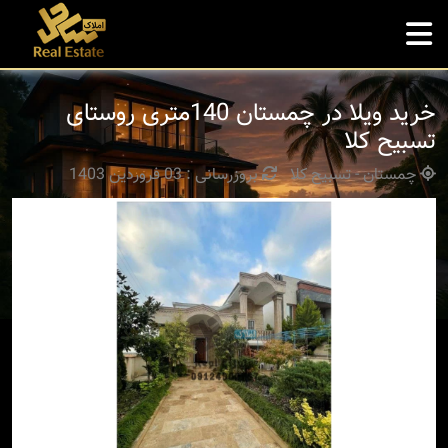
خرید ویلا در چمستان 140متری روستای
تسبیح کلا
چمستان - تسبیح کلا
بروزرسانی : 03 فروردین 1403