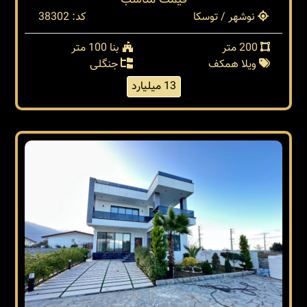
قیمت مناسب
نوشهر / توسکا
کد: 38302
200 متر
بنا 100 متر
ویلا همکف
جنگلی
13 میلیارد