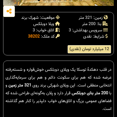
زمین: 321 متر
موقعیت: شهرک برند
بنا: 200 متر
ویلا دوبلکس
سرویس بهداشتی: 3
اتاق خواب: 3
شرایط: نقدی
کد ملک:
38202
12 میلیارد تومان (نقدی)
در قلب دهکدهٔ توسکا یک ویلای دوبلکس خوش‌قواره و شسته‌رفته
عرضه شده که هم برای سکونت دائم و هم برای سرمایه‌گذاری
انتخابی منطقی است. این ویلای شهرکی برند روی
321 متر زمین
و
با
200 متر بنای دوبلکس
قرار دارد و پلان به‌گونه‌ای طراحی شده که
فضاهای عمومی بزرگ و اتاق‌های خواب دلپذیر را کنار هم گذاشته
است.