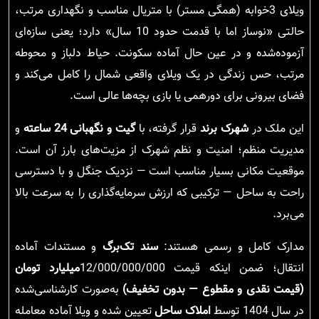
ویلای 3‌خوابه (همگی مستر) با متریال مناسب و نگهداری مرتب،
حالتی «نوساز اما با قدمت حدود 10 سال» دارد؛ یعنی سازه‌ای
آزموده‌شده و در عین حال آماده سکونت. حیاط دلباز و محوطه
مرتب، حس زندگی در یک ویلای واقعی شمال را کامل می‌کند و
فضای بیرونی برای دورهمی یا بازی بچه‌ها عالی است.
این ملک در
شهرک برند
قرار گرفته، با
گیت و نگهبانی 24 ساعته
و
مدیریت منظم؛ امنیت و نظم شهرک از مزیت‌های بارز آن است.
موقعیت مکانی بسیار مناسب است — نزدیک جنگل و با دسترسی
راحت به ساحل — ترکیبی که ارزش سرمایه‌گذاری را به سرعت بالا
می‌برد.
مدارک کامل و رسمی هستند:
سند تک‌برگ
و مستندات آماده
انتقال؛ ضمن اینکه قیمت 12/000/000/000
میلیارد تومان
(قیمت نقدی و مقطوع — بدون تخفیف)
به‌صورت کارشناسی‌شده
در سال 1404 توسط
املاک ساحل
تعیین شده و ویلا آماده معامله