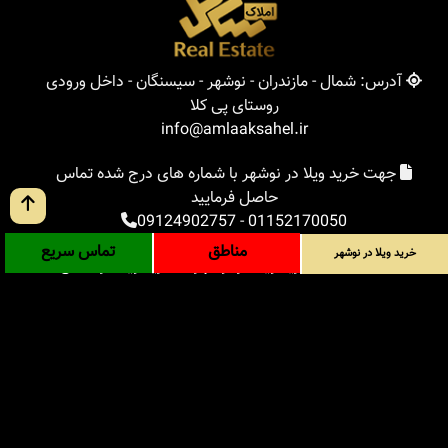
آدرس: شمال - مازندران - نوشهر - سیسنگان - داخل ورودی
روستای پی کلا
info@amlaaksahel.ir
جهت خرید ویلا در نوشهر با شماره های درج شده تماس
حاصل فرمایید
09124902757
-
01152170050
مناطق
تماس سریع
خرید ویلا در نوشهر
املاک ساحل
خرید ویلا در نوشهر
خرید ویلا در شمال
خرید زمین در شمال
خرید باغ ویلا در شمال
خرید آپارتمان در شمال
مناطق
بلاگ
جستجوی پیشرفته
ورود
درباره ما
ارتباط با ما