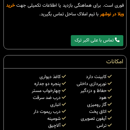
فوری است. برای هماهنگی بازدید یا اطلاعات تکمیلی جهت
خرید
ویلا در نوشهر
با تیم املاک ساحل تماس بگیرید.
تماس با علی اکبر ترک
امکانات
کابینت دارد
کاغذ دیواری
نورپردازی داخلی
پنجره دو جداره
حفاظ و دزدگیر
چهارخواب مستر
هود
درب ضد سرقت
گاز رومیزی
انباری
اتاق پخت
درب ریموت دار
آیفون تصویری
شومینه
تراس
آلاچیق