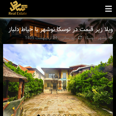
ویلا زیر قیمت در توسکا نوشهر با حیاط دلباز
نوشهر - توسکا
بروزرسانی : 24 اردیبهشت 1405