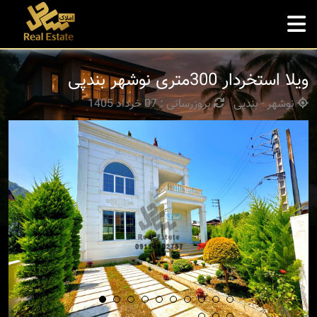
ویلا استخردار 300متری نوشهر بندپی
نوشهر - بندپی
بروزرسانی : 07 خرداد 1405