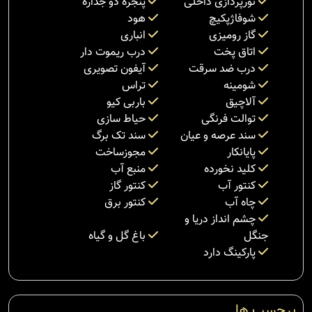
نورپردازی داخلی
پنجره دو جداره
شوفاژپکیچ
هود
گاز رومیزی
انباری
اتاق پخت
درب ریموت دار
درب ضد سرقت
آیفون تصویری
شومینه
تراس
آلاچیق
باربی کیو
توالت فرنگی
حیاط سازی
سند عرصه و عیان
سند تک برگ
پایانکار
مجوزساخت
کلید نخورده
منبع آب
کنتور آب
کنتور گاز
چاه آب
کنتور برق
چشم انداز دریا و
جنگل
باغ گل و گیاه
پارکینگ دارد
برچسب ها