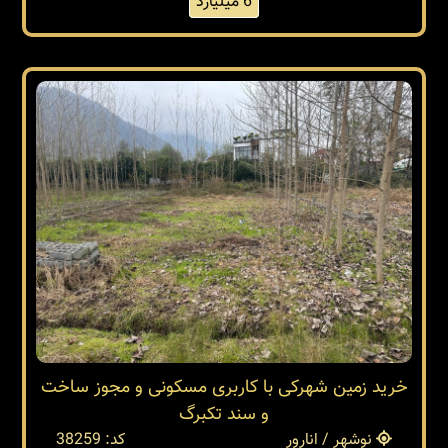
6 میلیارد
خرید زمین شهرکی با کاربری مسکونی و مجوز ساخت
و سند تکبرگ
نوشهر / انارور
کد: 38259