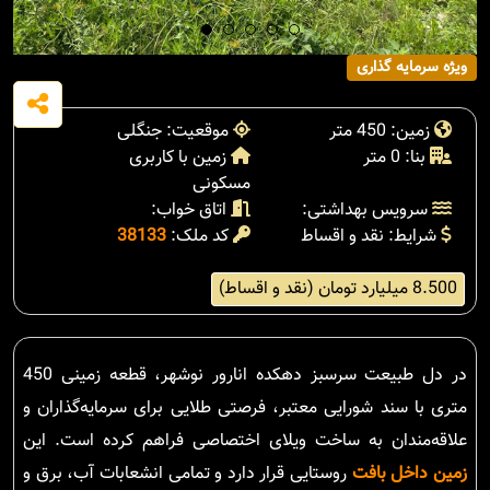
ویژه سرمایه گذاری
زمین: 450 متر
موقعیت: جنگلی
بنا: 0 متر
زمین با کاربری
مسکونی
سرویس بهداشتی:
اتاق خواب:
شرایط: نقد و اقساط
کد ملک:
38133
8.500 میلیارد تومان (نقد و اقساط)
در دل طبیعت سرسبز دهکده انارور نوشهر، قطعه زمینی 450
متری با سند شورایی معتبر، فرصتی طلایی برای سرمایه‌گذاران و
علاقه‌مندان به ساخت ویلای اختصاصی فراهم کرده است. این
زمین داخل بافت
روستایی قرار دارد و تمامی انشعابات آب، برق و