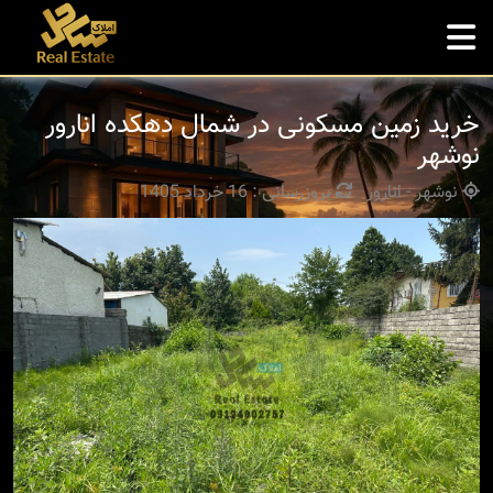
خرید زمین مسکونی در شمال دهکده انارور
نوشهر
نوشهر - انارور
بروزرسانی : 16 خرداد 1405