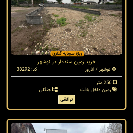
ویژه سرمایه گذاری
خريد زمين سنددار در نوشهر
نوشهر / انارور
کد: 38292
250 متر
زمین داخل بافت
جنگلی
توافقی