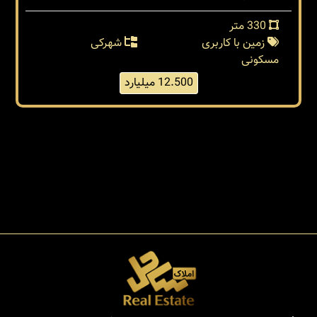
330 متر
زمین با کاربری
شهرکی
مسکونی
12.500 میلیارد