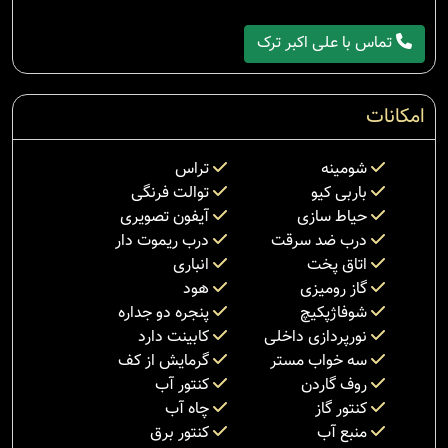
تماس با علی اکبر ترک
امکانات
شومینه
تراس
باربی کیو
توالت فرنگی
حیاط سازی
آیفون تصویری
درب ضد سرقت
درب ریموت دار
اتاق پخت
انباری
گاز رومیزی
هود
شوفاژپکیچ
پنجره دو جداره
نورپردازی داخلی
کابینت دارد
سه خواب مستر
گرمایش از کف
روف گاردن
کنتور آب
کنتور گاز
چاه آب
منبع آب
کنتور برق