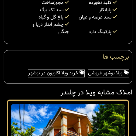
کلید نخورده
مجوزساخت
پایانکار
سند تک برگ
سند عرصه و عیان
باغ گل و گیاه
چشم انداز دریا و
پارکینگ دارد
جنگل
برچسب ها
ویلا نوشهر فروشی
خرید ویلا اکازیون در نوشهر
املاک مشابه ویلا در چلندر