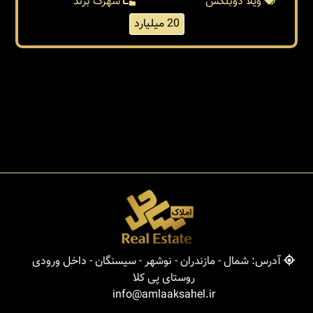
ویلا دوبلکس
شهرک برند
20 میلیارد
آدرس: شمال - مازندران - نوشهر - سیسنگان - داخل ورودی
روستای پی کلا
info@amlaaksahel.ir