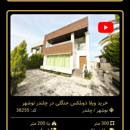
خرید ویلا دوبلکس جنگلی در چلندر نوشهر
نوشهر / چلندر
کد: 38255
300 متر
بنا 200 متر