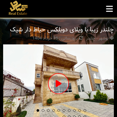
چلندر زیبا با ویلای دوبلکس حیاط دار شیک
نوشهر - چلندر
بروزرسانی : 16 خرداد 1404