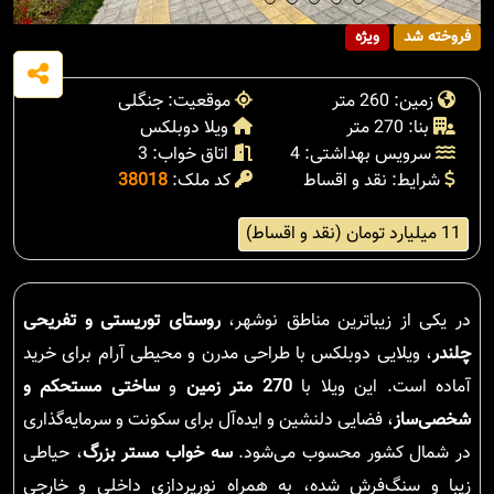
فروخته شد
ویژه
زمین: 260 متر
موقعیت: جنگلی
بنا: 270 متر
ویلا دوبلکس
سرویس بهداشتی: 4
اتاق خواب: 3
شرایط: نقد و اقساط
کد ملک:
38018
11 میلیارد تومان (نقد و اقساط)
در یکی از زیباترین مناطق نوشهر،
روستای توریستی و تفریحی
چلندر
، ویلایی دوبلکس با طراحی مدرن و محیطی آرام برای خرید
آماده است. این ویلا با
270 متر زمین
و
ساختی مستحکم و
شخصی‌ساز
، فضایی دلنشین و ایده‌آل برای سکونت و سرمایه‌گذاری
در شمال کشور محسوب می‌شود.
سه خواب مستر بزرگ
، حیاطی
زیبا و سنگ‌فرش شده، به همراه نورپردازی داخلی و خارجی