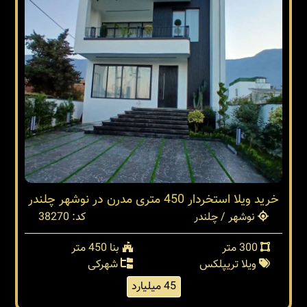
خرید ویلا استخردار 450 متری مدرن در نوشهر چلندر
نوشهر / چلندر
کد: 38270
300 متر
بنا 450 متر
ویلا تریپلکس
شهرکی
45 میلیارد