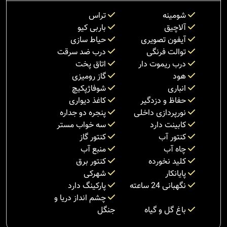
شومینه
تراس
آلاچیق
باربی کیو
آیفون تصویری
حیاط سازی
توالت فرنگی
درب ضد سرقت
درب ریموت دار
اتاق پخت
هود
گاز رومیزی
انباری
شوفاژپکیچ
حفاظ و دزدگیر
کاغذ دیواری
نورپردازی داخلی
پنجره دو جداره
کابینت دارد
سه خواب مستر
کنتور آب
کنتور گاز
چاه آب
منبع آب
کلید نخورده
کنتور برق
پایانکار
شهرکی
نگهبانی 24 ساعته
پارکینگ دارد
چشم انداز دریا و
باغ گل و گیاه
جنگل