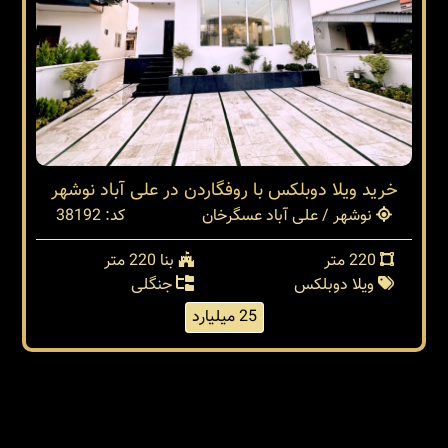
خرید ویلا دوبلکس با روفگاردن در علی آباد نوشهر
نوشهر / علی آباد عسگرخان
کد: 38192
220 متر
بنا 220 متر
ویلا دوبلکس
جنگلی
25 میلیارد