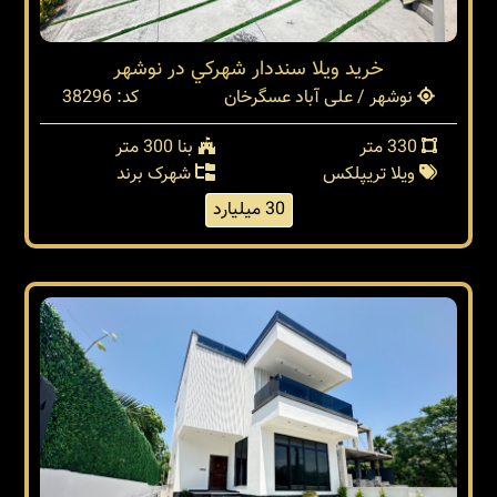
خريد ويلا سنددار شهركي در نوشهر
نوشهر / علی آباد عسگرخان
کد: 38296
330 متر
بنا 300 متر
ویلا تریپلکس
شهرک برند
30 میلیارد