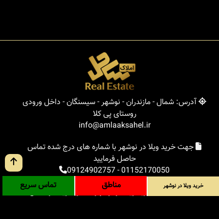
آدرس: شمال - مازندران - نوشهر - سیسنگان - داخل ورودی
روستای پی کلا
info@amlaaksahel.ir
جهت خرید ویلا در نوشهر با شماره های درج شده تماس
حاصل فرمایید
09124902757
-
01152170050
مناطق
تماس سریع
خرید ویلا در نوشهر
املاک ساحل
خرید ویلا در نوشهر
خرید ویلا در شمال
خرید زمین در شمال
خرید باغ ویلا در شمال
خرید آپارتمان در شمال
مناطق
بلاگ
جستجوی پیشرفته