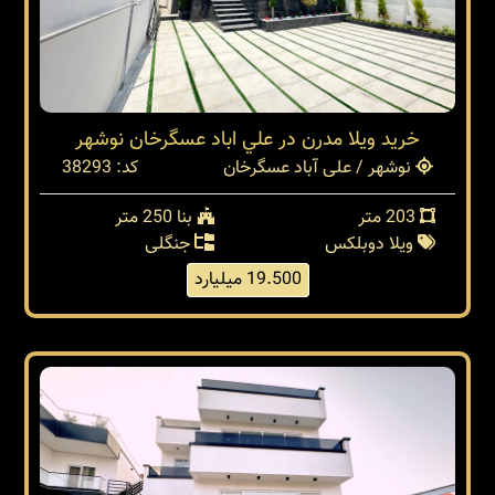
خريد ويلا مدرن در علي اباد عسگرخان نوشهر
نوشهر / علی آباد عسگرخان
کد: 38293
203 متر
بنا 250 متر
ویلا دوبلکس
جنگلی
19.500 میلیارد