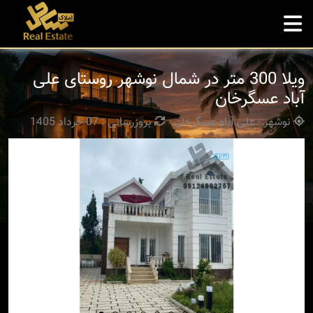
ویلا 300 متر در شمال نوشهر روستای علی
آباد عسگرخان
نوشهر - علی آباد عسگرخان
بروزرسانی : 07 خرداد 1405