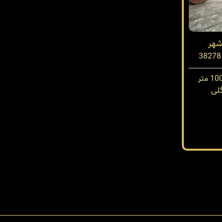
شهر
لی