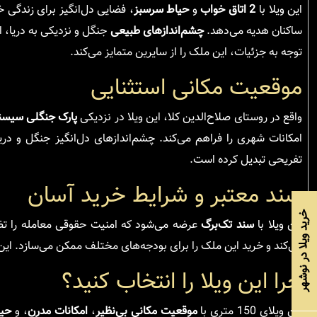
این ویلا با
2 اتاق خواب
و
حیاط سرسبز
، فضایی دل‌انگیز برای زندگی خ
ساکنان هدیه می‌دهد.
چشم‌اندازهای طبیعی
جنگل و نزدیکی به دریا، ا
توجه به جزئیات، این ملک را از سایرین متمایز می‌کند.
موقعیت مکانی استثنایی
واقع در روستای صلاح‌الدین کلا، این ویلا در نزدیکی
پارک جنگلی سیسن
امکانات شهری را فراهم می‌کند. چشم‌اندازهای دل‌انگیز جنگل و دری
تفریحی تبدیل کرده است.
سند معتبر و شرایط خرید آسان
خرید ویلا در نوشهر
این ویلا با
سند تک‌برگ
عرضه می‌شود که امنیت حقوقی معامله را ت
می‌کند و خرید این ملک را برای بودجه‌های مختلف ممکن می‌سازد. این وی
چرا این ویلا را انتخاب کنید؟
این ویلای 150 متری با
موقعیت مکانی بی‌نظیر
،
امکانات مدرن
، و
حیا