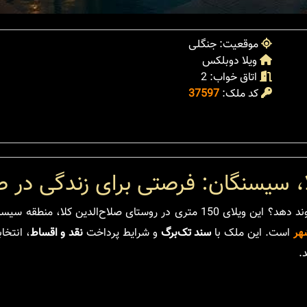
موقعیت: جنگلی
ویلا دوبلکس
اتاق خواب: 2
کد ملک:
37597
در جستجوی ویلایی هستید که آرامش طبیعت را با امکانات مدرن پیوند دهد؟ این ویلای 150 متری در روستای صلاح‌ال
شهر
است. این ملک با
سند تک‌برگ
و شرایط پرداخت
نقد و اقساط
، انتخاب
.