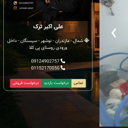
‹
علی اکبر ترک
شمال - مازندران - نوشهر - سیسنگان - داخل
ورودی روستای پی کلا
09124902757
01152170050
تماس
درخواست بازدید
درخواست فروش