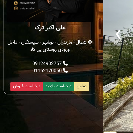
‹
علی اکبر ترک
شمال - مازندران - نوشهر - سیسنگان - داخل
ورودی روستای پی کلا
09124902757
01152170050
تماس
درخواست بازدید
درخواست فروش