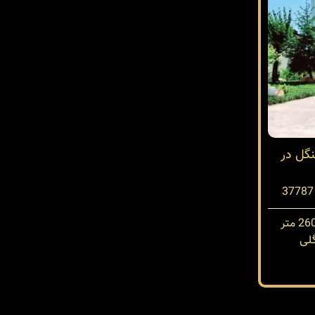
نگل در
لی