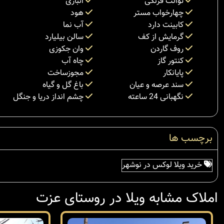
توالت فرنگی
انباری
چهارخواب مستر
هود
کابینت دارد
آب نما
گرمایش از کف
سالن بیلیارد
روف گاردن
وان جکوزی
کنتور گاز
چاه آب
پایانکار
مجوزساخت
سند عرصه و عیان
باغ گل و گیاه
نگهبانی 24 ساعته
چشم انداز دریا و جنگل
برچسب ها
خرید ویلا لوکس در نوشهر
املاک مشابه ویلا در روستای عزت