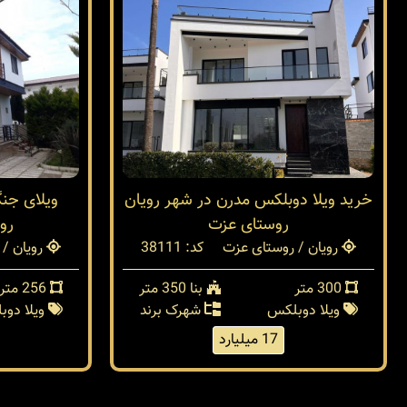
خرید ویلا دوبلکس مدرن در شهر رویان
روستای عزت
رو
رویان / روستای عزت
کد: 38111
رویان / 
300 متر
بنا 350 متر
256 متر
ویلا دوبلکس
شهرک برند
ویلا دو
17 میلیارد