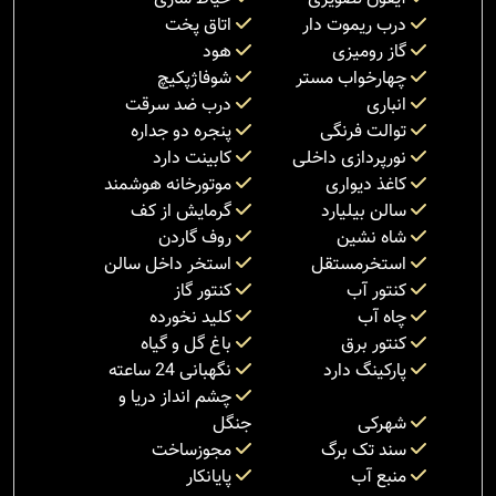
درب ریموت دار
اتاق پخت
گاز رومیزی
هود
چهارخواب مستر
شوفاژپکیچ
انباری
درب ضد سرقت
توالت فرنگی
پنجره دو جداره
نورپردازی داخلی
کابینت دارد
کاغذ دیواری
موتورخانه هوشمند
سالن بیلیارد
گرمایش از کف
شاه نشین
روف گاردن
استخرمستقل
استخر داخل سالن
کنتور آب
کنتور گاز
چاه آب
کلید نخورده
کنتور برق
باغ گل و گیاه
پارکینگ دارد
نگهبانی 24 ساعته
چشم انداز دریا و
شهرکی
جنگل
سند تک برگ
مجوزساخت
منبع آب
پایانکار