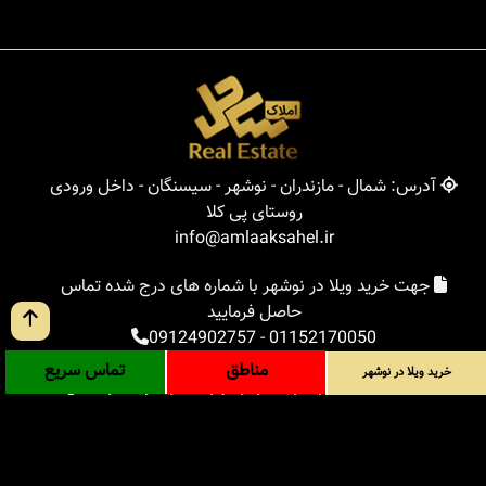
آدرس: شمال - مازندران - نوشهر - سیسنگان - داخل ورودی
روستای پی کلا
info@amlaaksahel.ir
جهت خرید ویلا در نوشهر با شماره های درج شده تماس
حاصل فرمایید
09124902757
-
01152170050
مناطق
تماس سریع
خرید ویلا در نوشهر
املاک ساحل
خرید ویلا در نوشهر
خرید ویلا در شمال
خرید زمین در شمال
خرید باغ ویلا در شمال
خرید آپارتمان در شمال
مناطق
بلاگ
جستجوی پیشرفته
ورود
درباره ما
ارتباط با ما