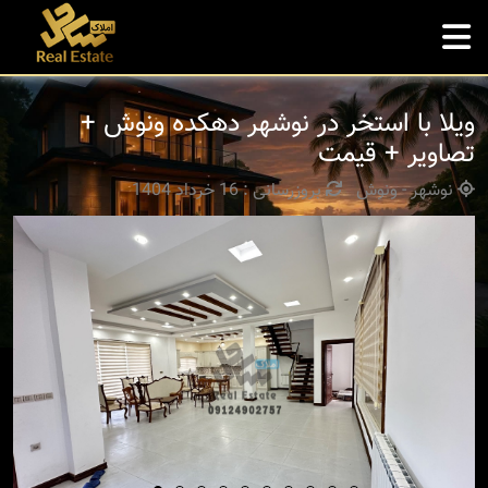
ویلا با استخر در نوشهر دهکده ونوش +
تصاویر + قیمت
نوشهر - ونوش
بروزرسانی : 16 خرداد 1404