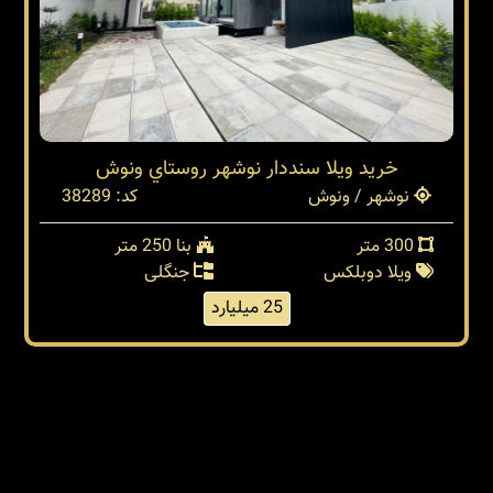
خرید ویلا سنددار نوشهر روستاي ونوش
نوشهر / ونوش
کد: 38289
300 متر
بنا 250 متر
ویلا دوبلکس
جنگلی
25 میلیارد