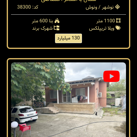
نوشهر / ونوش
کد: 38300
1100 متر
بنا 600 متر
ویلا تریپلکس
شهرک برند
130 میلیارد