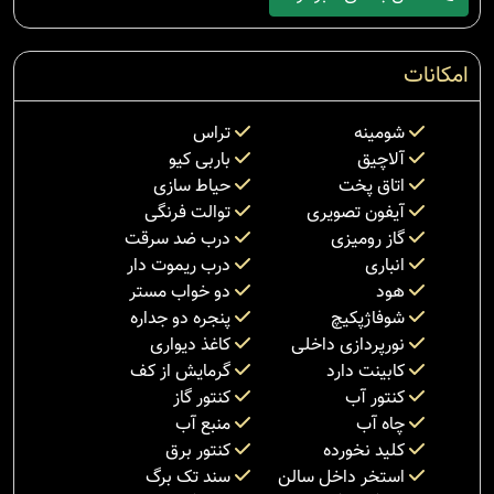
امکانات
شومینه
تراس
آلاچیق
باربی کیو
اتاق پخت
حیاط سازی
آیفون تصویری
توالت فرنگی
گاز رومیزی
درب ضد سرقت
انباری
درب ریموت دار
هود
دو خواب مستر
شوفاژپکیچ
پنجره دو جداره
نورپردازی داخلی
کاغذ دیواری
کابینت دارد
گرمایش از کف
کنتور آب
کنتور گاز
چاه آب
منبع آب
کلید نخورده
کنتور برق
استخر داخل سالن
سند تک برگ