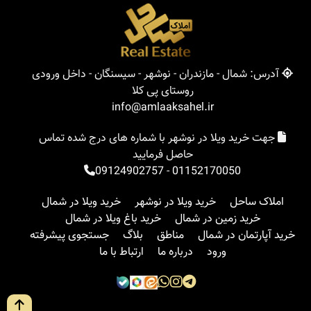
آدرس: شمال - مازندران - نوشهر - سیسنگان - داخل ورودی
روستای پی کلا
info@amlaaksahel.ir
جهت خرید ویلا در نوشهر با شماره های درج شده تماس
حاصل فرمایید
09124902757
-
01152170050
املاک ساحل
خرید ویلا در نوشهر
خرید ویلا در شمال
خرید زمین در شمال
خرید باغ ویلا در شمال
خرید آپارتمان در شمال
مناطق
بلاگ
جستجوی پیشرفته
ورود
درباره ما
ارتباط با ما