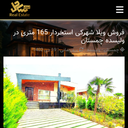
فروش ویلا شهرکی استخردار 165 متری در
ولیسده چمستان
چمستان - ولیسده
بروزرسانی : 19 دی 1402