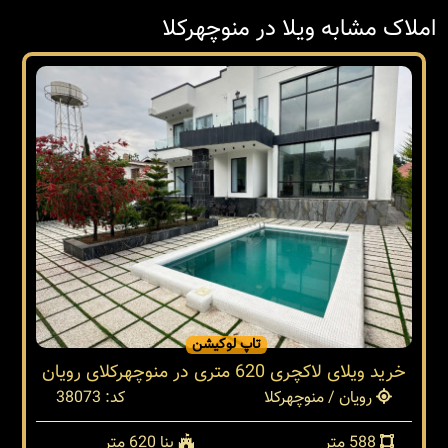
املاک مشابه ویلا در منوچهرکلا
تاپ لوکیشن
خرید ویلای لاکچری 620 متری در منوچهرکلای رویان
رویان / منوچهرکلا
کد: 38073
588 متر
بنا 620 متر