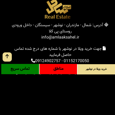
آدرس: شمال - مازندران - نوشهر - سیسنگان - داخل ورودی
روستای پی کلا
info@amlaaksahel.ir
جهت خرید ویلا در نوشهر با شماره های درج شده تماس
حاصل فرمایید
09124902757
-
01152170050
مناطق
تماس سریع
خرید ویلا در نوشهر
املاک ساحل
خرید ویلا در نوشهر
خرید ویلا در شمال
خرید زمین در شمال
خرید باغ ویلا در شمال
خرید آپارتمان در شمال
مناطق
بلاگ
جستجوی پیشرفته
ورود
درباره ما
ارتباط با ما