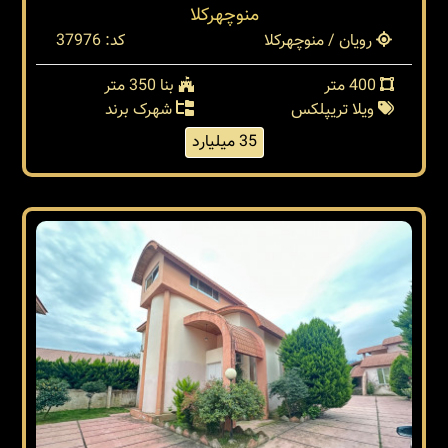
منوچهرکلا
رویان / منوچهرکلا
کد: 37976
400 متر
بنا 350 متر
ویلا تریپلکس
شهرک برند
35 میلیارد