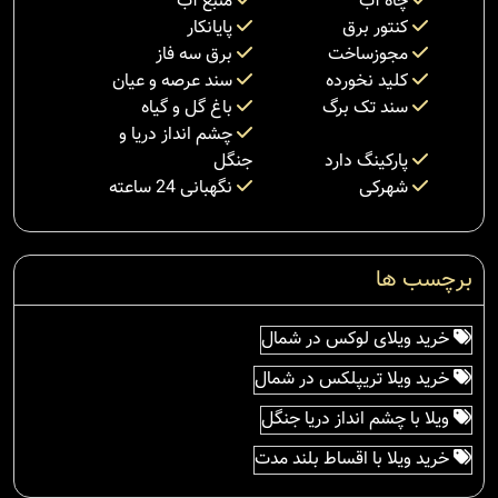
چاه آب
منبع آب
کنتور برق
پایانکار
مجوزساخت
برق سه فاز
کلید نخورده
سند عرصه و عیان
سند تک برگ
باغ گل و گیاه
چشم انداز دریا و
پارکینگ دارد
جنگل
شهرکی
نگهبانی 24 ساعته
برچسب ها
خرید ویلای لوکس در شمال
خرید ویلا تریپلکس در شمال
ویلا با چشم انداز دریا جنگل
خرید ویلا با اقساط بلند مدت