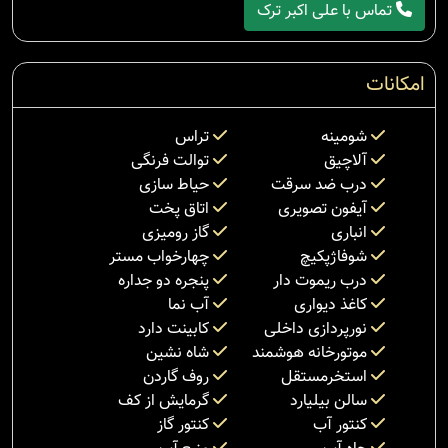
تماس با علی اکبر ترک
امکانات
شومینه
تراس
آلاچیق
توالت فرنگی
درب ضد سرقت
حیاط سازی
آیفون تصویری
اتاق پخت
انباری
گاز رومیزی
شوفاژپکیچ
چهارخواب مستر
درب ریموت دار
پنجره دو جداره
کاغذ دیواری
آب نما
نورپردازی داخلی
کابینت دارد
موتورخانه هوشمند
شاه نشین
استخرمستقل
روف گاردن
سالن بیلیارد
گرمایش از کف
کنتور آب
کنتور گاز