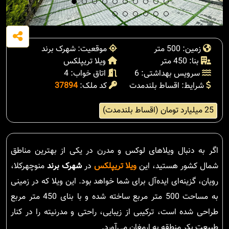
زمین: 500 متر
موقعیت: شهرک برند
بنا: 450 متر
ویلا تریپلکس
سرویس بهداشتی: 6
اتاق خواب: 4
شرایط: اقساط بلندمدت
کد ملک:
37894
25 میلیارد تومان (اقساط بلندمدت)
اگر به دنبال ویلاهای لوکس و مدرن در یکی از بهترین مناطق
شمال کشور هستید، این
ویلا تریپلکس
در
شهرک برند
منوچهرکلا،
رویان، گزینه‌ای ایده‌آل برای شما خواهد بود. این ویلا که در زمینی
به مساحت 500 متر مربع ساخته شده و با بنای 450 متر مربع
طراحی شده است، ترکیبی از زیبایی، راحتی و مدرنیته را در کنار
طبیعت بکر منطقه به ارمغان می‌آورد.