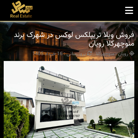
فروش ویلا تریپلکس لوکس در شهرک برند
منوچهرکلا رویان
رویان - منوچهرکلا
بروزرسانی : 16 خرداد 1405