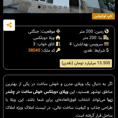
تاپ لوکیشن
زمین: 200 متر
موقعیت: جنگلی
بنا: 200 متر
ویلا دوبلکس
سرویس بهداشتی: 4
اتاق خواب: 3
شرایط: نقدی
کد ملک:
38040
13.500 میلیارد تومان (نقدی)
اگر به دنبال یک ویلای مدرن و خوش ساخت در یکی از بهترین
مناطق نوشهر هستید، این
ویلای دوبلکس خوش ساخت در چلندر
زیبا
می‌تواند انتخاب فوق‌العاده‌ای برای شما باشد. این ویلا با
طراحی جذاب و کیفیت ساخت عالی، در لیست املاک ویژه املاک
ساحل قرار گرفته است.