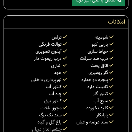
تماس با علی اکبر ترک
امکانات
شومینه
تراس
باربی کیو
توالت فرنگی
حیاط سازی
آیفون تصویری
درب ضد سرقت
درب ریموت دار
اتاق پخت
انباری
گاز رومیزی
هود
پنجره دو جداره
نورپردازی داخلی
کابینت دارد
کنتور آب
کنتور گاز
چاه آب
منبع آب
کنتور برق
کلید نخورده
مجوزساخت
پایانکار
سند تک برگ
سند عرصه و عیان
باغ گل و گیاه
چشم انداز دریا و