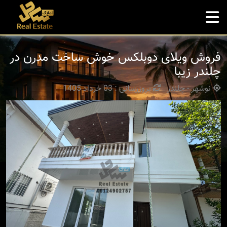
فروش ویلای دوبلکس خوش ساخت مدرن در
چلندر زیبا
نوشهر - چلندر
بروزرسانی : 03 خرداد 1405