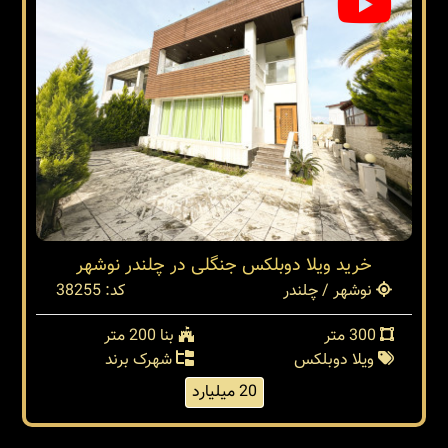
خرید ویلا دوبلکس جنگلی در چلندر نوشهر
نوشهر / چلندر
کد: 38255
300 متر
بنا 200 متر
ویلا دوبلکس
شهرک برند
20 میلیارد