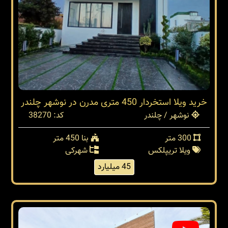
خرید ویلا استخردار 450 متری مدرن در نوشهر چلندر
نوشهر / چلندر
کد: 38270
300 متر
بنا 450 متر
ویلا تریپلکس
شهرکی
45 میلیارد