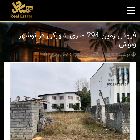
فروش زمین 294 متری شهرکی در نوشهر
ونوش
نوشهر - ونوش
بروزرسانی : 02 بهمن 1404