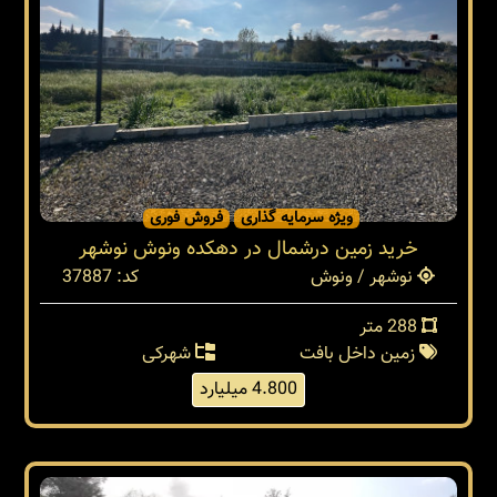
ویژه سرمایه گذاری
فروش فوری
خرید زمین درشمال در دهکده ونوش نوشهر
نوشهر / ونوش
کد: 37887
288 متر
زمین داخل بافت
شهرکی
4.800 میلیارد