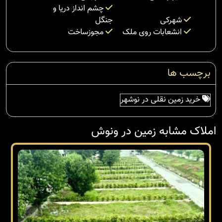
چشم انداز دریا و
شهرکی
جنگل
انشعابات روی ملک
مجوزساخت
برچسب ها
خرید زمین نقلی در نوشهر
املاک مشابه زمین در ونوش