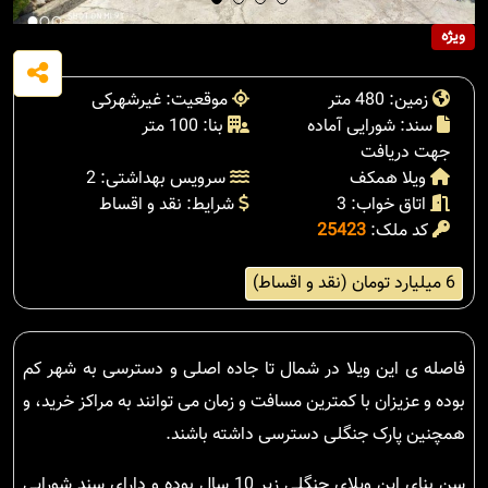
ویژه
زمین: 480 متر
موقعیت: غیرشهرکی
سند: شورایی آماده
بنا: 100 متر
جهت دریافت
ویلا همکف
سرویس بهداشتی: 2
اتاق خواب: 3
شرایط: نقد و اقساط
کد ملک:
25423
6 میلیارد تومان (نقد و اقساط)
فاصله ی این ویلا در شمال تا جاده اصلی و دسترسی به شهر کم
بوده و عزیزان با کمترین مسافت و زمان می توانند به مراکز خرید، و
همچنین پارک جنگلی دسترسی داشته باشند.
سن بنای این ویلای جنگلی زیر 10 سال بوده و دارای سند شورایی