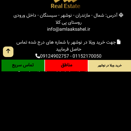
آدرس: شمال - مازندران - نوشهر - سیسنگان - داخل ورودی
روستای پی کلا
info@amlaaksahel.ir
جهت خرید ویلا در نوشهر با شماره های درج شده تماس
حاصل فرمایید
09124902757
-
01152170050
مناطق
تماس سریع
خرید ویلا در نوشهر
املاک ساحل
خرید ویلا در نوشهر
خرید ویلا در شمال
خرید زمین در شمال
خرید باغ ویلا در شمال
خرید آپارتمان در شمال
مناطق
بلاگ
جستجوی پیشرفته
ورود
درباره ما
ارتباط با ما