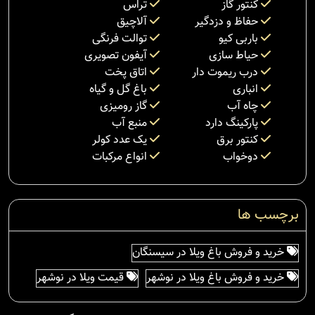
کنتور گاز
تراس
حفاظ و دزدگیر
آلاچیق
باربی کیو
توالت فرنگی
حیاط سازی
آیفون تصویری
درب ریموت دار
اتاق پخت
انباری
باغ گل و گیاه
چاه آب
گاز رومیزی
پارکینگ دارد
منبع آب
کنتور برق
یک عدد کولر
دوخواب
انواع مرکبات
برچسب ها
خرید و فروش باغ ویلا در سیسنگان
خرید و فروش باغ ویلا در نوشهر
قیمت ویلا در نوشهر