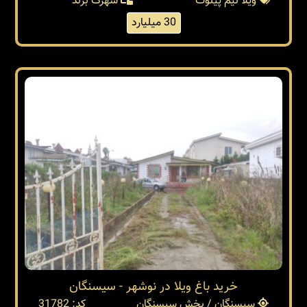
ویلا نیم پیلوت
شهرک برند
30 میلیارد
خرید باغ ویلا در نوشهر - سیسنگان
سیسنگان / بخش سیسنگان
کد: 31782