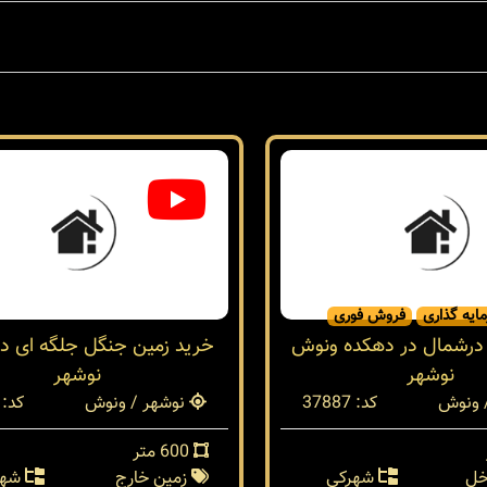
ایه گذاری
فروش فوری
 درشمال در دهکده ونوش
خرید زمین جنگل جلگه ای د
نوشهر
نوشهر
 ونوش
کد: 37887
نوشهر / ونوش
کد: 37868