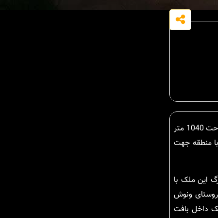
هستید که سند تک برگ داشته باشد این ملک را ببنید ؟ زمین سند تک برگ با مساحت 1040 متر
با منطقه جهت
گ این ملک با
 روستای ونوش
لک داخل بافت