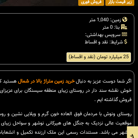
زیر قیمت بازار
فروش فوری
زمین: 1,040 متر
بنا: 0 متر
سرویس بهداشتی:
شرایط: نقد و اقساط
25 میلیارد تومان (نقد و اقساط)
اگر شما دوست عزیز به دنبال
خرید زمین متراژ بالا در شمال
خوش نقشه سند دار در روستای زیبای منطقه سیسنگان برای عزیزا
فروش گذاشته ایم .
روستای ونوش با مردمان فوق العاده خون گرم و ویلایی نشین و رو
موقعیت عالی نزدیک به جنگل های هیرکانی نوشهر و سواحل زیبای 
نوشهر می باشد. مستندات رسمی این ملک ارزنده تکمیل و انشعابا