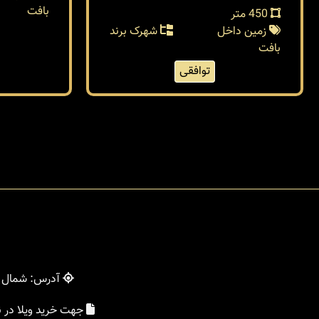
450 متر
288 متر
زمین داخل
شهرک برند
زمین دا
بافت
بافت
توافقی
آدرس: شمال - 
جهت خرید ویلا در 