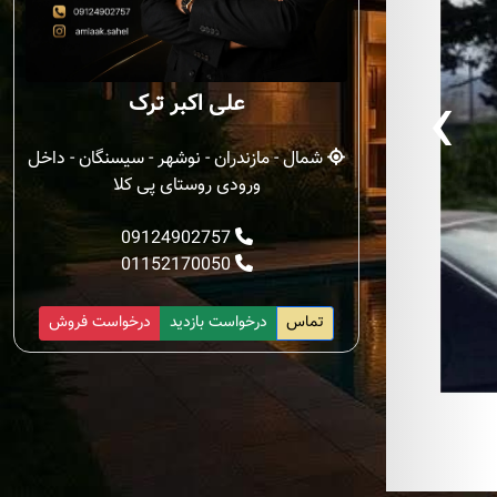
‹
علی اکبر ترک
شمال - مازندران - نوشهر - سیسنگان - داخل
ورودی روستای پی کلا
09124902757
01152170050
تماس
درخواست بازدید
درخواست فروش