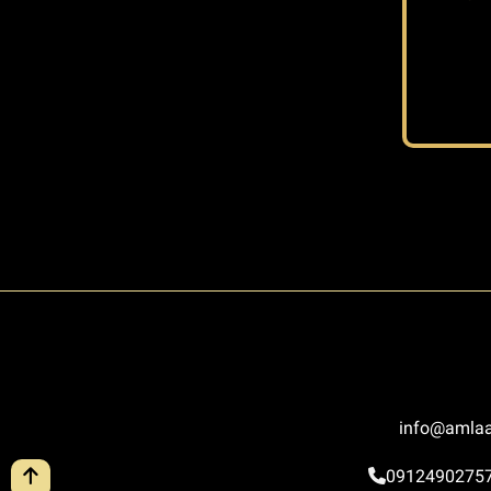
کی
info@amlaa
0912490275