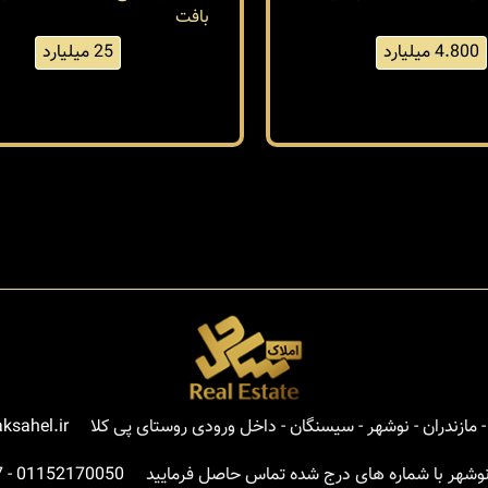
600 متر
خل
شهرکی
زمین خارج
شهر
بافت
4.800 میلیارد
25 میلیارد
مازندران - نوشهر - سیسنگان - داخل ورودی روستای پی کلا
ksahel.ir
نوشهر با شماره های درج شده تماس حاصل فرمایید
01152170050
-
7