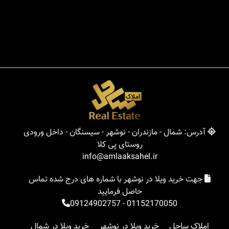
آدرس: شمال - مازندران - نوشهر - سیسنگان - داخل ورودی
روستای پی کلا
info@amlaaksahel.ir
جهت خرید ویلا در نوشهر با شماره های درج شده تماس
حاصل فرمایید
09124902757
-
01152170050
املاک ساحل
خرید ویلا در نوشهر
خرید ویلا در شمال