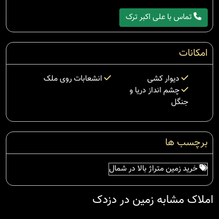
تماس با علی اکبر ترک
امکانات
دیوار کشی
انشعابات روی ملک
چشم انداز دریا و
جنگل
برچسب ها
خرید زمین متراژ بالا در شمال
املاک مشابه زمین در دزدک