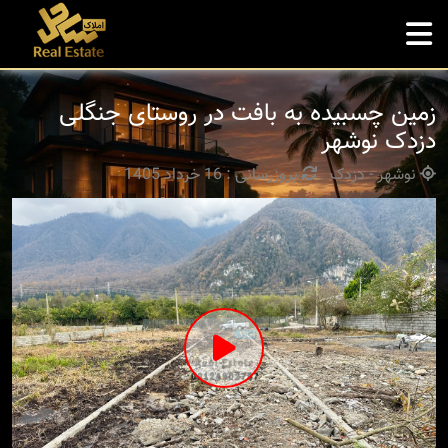
زمین چسبیده به بافت در روستای جنگلی
دزدک نوشهر
نوشهر - دزدک
بروزرسانی : 16 خرداد 1405