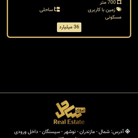
700 متر
زمین با کاربری
ساحلی
مسکونی
36 میلیارد
آدرس: شمال - مازندران - نوشهر - سیسنگان - داخل ورودی