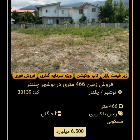
زیر قیمت بازار
تاپ لوکیشن
ویژه سرمایه گذاری
فروش فوری
فروش زمین 466 متری در نوشهر چلندر
نوشهر / چلندر
کد: 38139
466 متر
زمین با کاربری
جنگلی
مسکونی
6.500 میلیارد