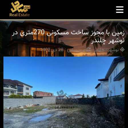
زمین با مجوز ساخت مسکونی 270متری در
نوشهر چلندر
نوشهر - چلندر
بروزرسانی : 28 دی 1402