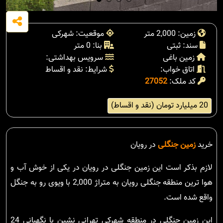
زمین: 2,000 متر
موقعیت: شهرکی
سند: ثبتی
بنا: 0 متر
زمین باغی
سرویس بهداشتی:
اتاق خواب:
شرایط: نقد و اقساط
کد ملک:
27052
20 میلیارد تومان (نقد و اقساط)
خرید
زمین جنگلی
در رویان
لازم بذکر است این زمین جنگلی در رویان در یکی از خوش آب و
هوا ترین منطقه جنگلی رویان به متراژ 2,000 با ویوی رو به جنگل
واقع شده است.
این زمین جنگلی در منطقه شهرکی تهرانی نشین با نگهبانی 24