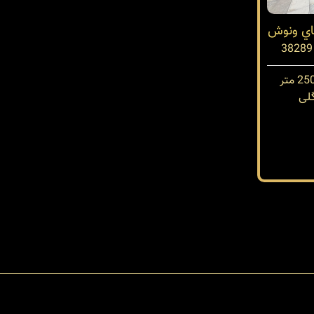
تاي ونوش
لی