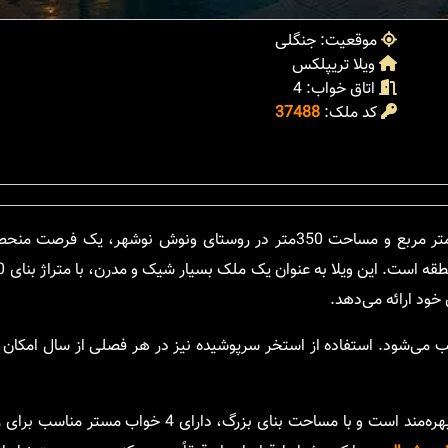
موقعیت: جنگلی
ویلا تریپلکس
اتاق خواب: 4
کد ملک:
37488
مدرن نوساز و کلید نخورده با متراژ بنای 450 متر مربع و مساحت 350متر در روستای ونوش نوشهر،
خود ارائه می‌دهد.
 می‌شود. استفاده از استخر سرپوشیده نیز در هر فصلی از سال امکان ا
: این ویلا از فضاهای آرامش‌بخش و طبیعت زیبا بهره‌مند است و با مساحت بنای بزرگ،