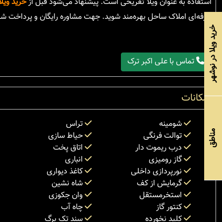
استفاده به عنوان ویلا تفریحی است. پیشنهاد می‌شود قبل از
خرید ویل
حرفه‌ای املاک ساحل بهره‌مند شوید. جهت مشاوره رایگان و پرداخت شرای
خرید ویلا در نوشهر
تماس با علی اکبر ترک
امکانات
شومینه
تراس
مناطق
توالت فرنگی
حیاط سازی
درب ریموت دار
اتاق پخت
گاز رومیزی
انباری
نورپردازی داخلی
کاغذ دیواری
گرمایش از کف
شاه نشین
استخرمستقل
وان جکوزی
کنتور گاز
چاه آب
کلید نخورده
سند تک برگ