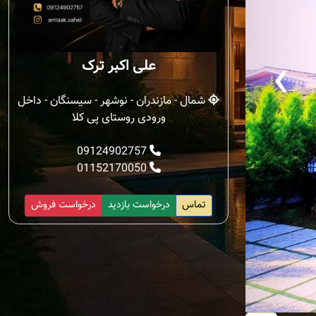
‹
علی اکبر ترک
شمال - مازندران - نوشهر - سیسنگان - داخل
ورودی روستای پی کلا
09124902757
01152170050
تماس
درخواست بازدید
درخواست فروش