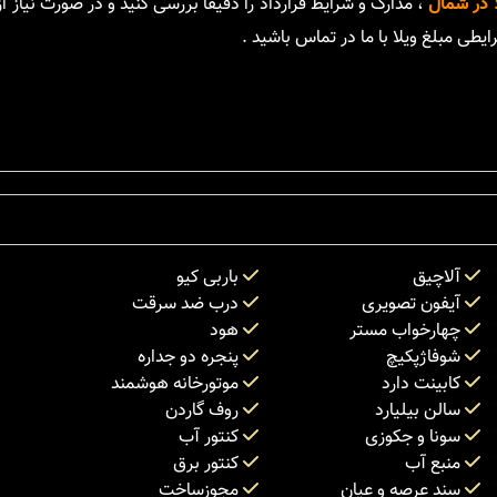
ا در شمال
، مدارک و شرایط قرارداد را دقیقاً بررسی کنید و در صورت نیاز ا
طی مبلغ ویلا با ما در تماس باشید .
آلاچیق
باربی کیو
آیفون تصویری
درب ضد سرقت
چهارخواب مستر
هود
شوفاژپکیچ
پنجره دو جداره
کابینت دارد
موتورخانه هوشمند
سالن بیلیارد
روف گاردن
سونا و جکوزی
کنتور آب
منبع آب
کنتور برق
سند عرصه و عیان
مجوزساخت