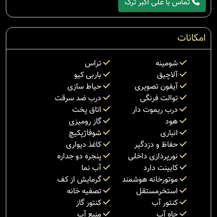
تماس با علی اکبر ترک
امکانات
شومینه
تراس
آلاچیق
باربی کیو
آیفون تصویری
حیاط سازی
توالت فرنگی
درب ضد سرقت
درب ریموت دار
اتاق پخت
هود
گاز رومیزی
انباری
شوفاژپکیچ
حفاظ و دزدگیر
کاغذ دیواری
نورپردازی داخلی
پنجره دو جداره
کابینت دارد
آب نما
موتورخانه هوشمند
گرمایش از کف
استخرمستقل
تصفیه خانه
کنتور آب
کنتور گاز
چاه آب
منبع آب