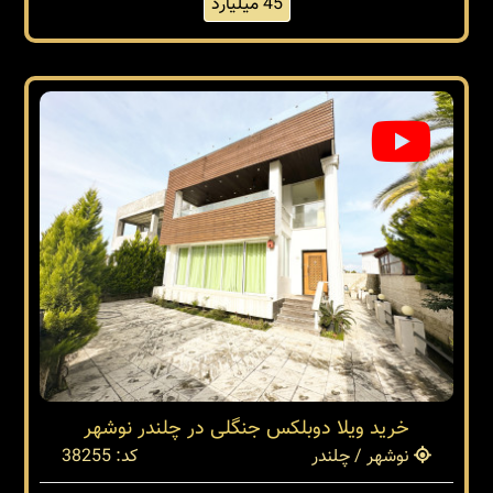
45 میلیارد
خرید ویلا دوبلکس جنگلی در چلندر نوشهر
نوشهر / چلندر
کد: 38255