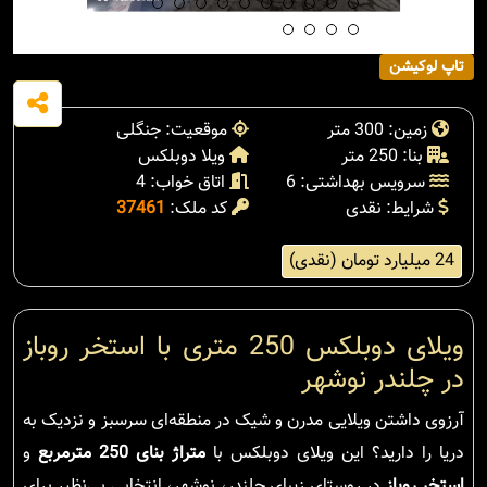
تاپ لوکیشن
زمین: 300 متر
موقعیت: جنگلی
بنا: 250 متر
ویلا دوبلکس
سرویس بهداشتی: 6
اتاق خواب: 4
شرایط: نقدی
کد ملک:
37461
24 میلیارد تومان (نقدی)
ویلای دوبلکس 250 متری با استخر روباز
در چلندر نوشهر
آرزوی داشتن ویلایی مدرن و شیک در منطقه‌ای سرسبز و نزدیک به
دریا را دارید؟ این ویلای دوبلکس با
متراژ بنای 250 مترمربع
و
استخر روباز
در روستای زیبای چلندر، نوشهر، انتخابی بی‌نظیر برای