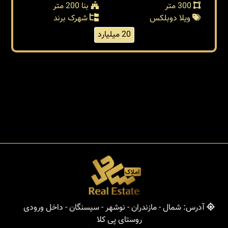
300 متر
بنا 200 متر
ویلا دوبلکس
شهرک برند
20 میلیارد
آدرس: شمال - مازندران - نوشهر - سیسنگان - داخل ورودی
روستای پی کلا