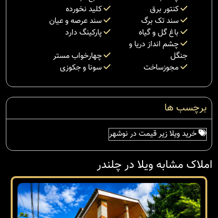
کنتور برق
کلید نخورده
سند تک برگ
سند عرصه و عیان
باغ گل و گیاه
پارکینگ دارد
چشم انداز دریا و
جنگل
چهارخواب مستر
مجوزساخت
سونا و جکوزی
برچسب ها
خرید ویلا زیر قیمت در نوشهر
املاک مشابه ویلا در چلندر