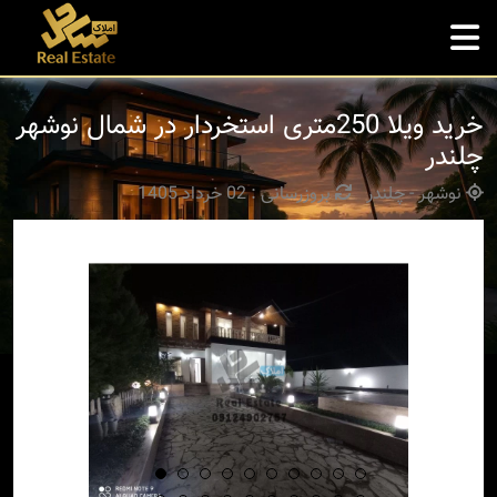
خرید ویلا 250متری استخردار در شمال نوشهر
چلندر
نوشهر - چلندر
بروزرسانی : 02 خرداد 1405