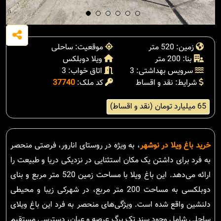
زمین: 520 متر
موقعیت: ساحلی
بنا: 200 متر
ویلا دوبلکس
سرویس بهداشتی: 3
اتاق خواب: 3
شرایط: نقد و اقساط
کد ملک:
37740
65 میلیارد تومان (نقد و اقساط)
خرید باغ ویلا در نوشهر
، به ویژه در روستای انارور، فرصتی منحصر
به فرد برای داشتن یک مکان استثنایی در نزدیکی دریا و طبیعت را
ارائه می‌دهد. این باغ ویلا با مساحت زمین 520 متر مربع و بنای
دوبلکسی به مساحت 200 متر مربع، در شهرکی زیبا و محیطی
دلنشین واقع شده است. ویژگی‌های منحصر به فرد این باغ ویلای
ساحلی شامل وجود سند تک برگ عرصه و عیان، دسترسی مستقیم