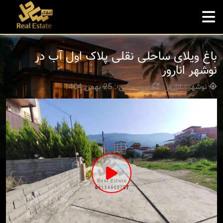
باغ ویلای ساحلی نقلی پلاک اول آب در
نوشهر انارور
نوشهر - انارور
بروزرسانی : 25 بهمن 1404