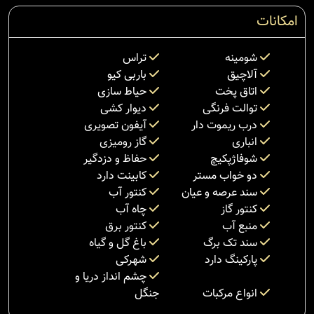
امکانات
شومینه
تراس
آلاچیق
باربی کیو
اتاق پخت
حیاط سازی
توالت فرنگی
دیوار کشی
درب ریموت دار
آیفون تصویری
انباری
گاز رومیزی
شوفاژپکیچ
حفاظ و دزدگیر
دو خواب مستر
کابینت دارد
سند عرصه و عیان
کنتور آب
کنتور گاز
چاه آب
منبع آب
کنتور برق
سند تک برگ
باغ گل و گیاه
پارکینگ دارد
شهرکی
چشم انداز دریا و
انواع مرکبات
جنگل