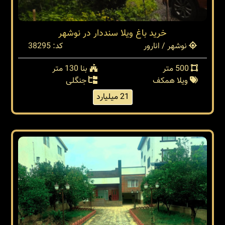
خريد باغ ويلا سنددار در نوشهر
نوشهر / انارور
کد: 38295
500 متر
بنا 130 متر
ویلا همکف
جنگلی
21 میلیارد