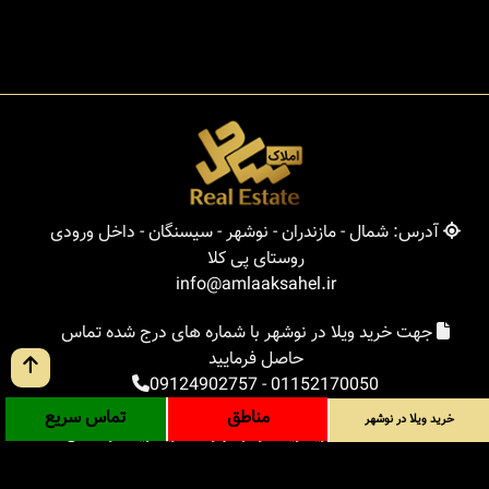
آدرس: شمال - مازندران - نوشهر - سیسنگان - داخل ورودی
روستای پی کلا
info@amlaaksahel.ir
جهت خرید ویلا در نوشهر با شماره های درج شده تماس
حاصل فرمایید
09124902757
-
01152170050
مناطق
تماس سریع
خرید ویلا در نوشهر
املاک ساحل
خرید ویلا در نوشهر
خرید ویلا در شمال
خرید زمین در شمال
خرید باغ ویلا در شمال
خرید آپارتمان در شمال
مناطق
بلاگ
جستجوی پیشرفته