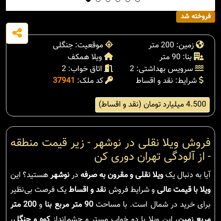
فروخته شد
زمین: 200 متر
موقعیت: جنگلی
بنا: 90 متر
ویلا همکف
سرویس بهداشتی: 2
اتاق خواب: 2
شرایط: نقد و اقساط
کد ملک:
37941
4.500 میلیارد تومان (نقد و اقساط)
فروش ویلا نقلی در نوشهر - زیر قیمت منطقه
- از آلودگی تهران دوری کن
آیا به دنبال یک
ویلا نقلی و مقرون به صرفه
در
نوشهر
هستید؟ این
ویلا با قیمت عالی
و شرایط فروش
نقد و اقساط
یک فرصت بی‌نظیر
برای خرید در شمال است. با مساحت
90 متر مربع بنا
و
200 متر
مربع زمین
، این ویلا با دو خواب مستر و چشم‌انداز
کوه و جنگل
،