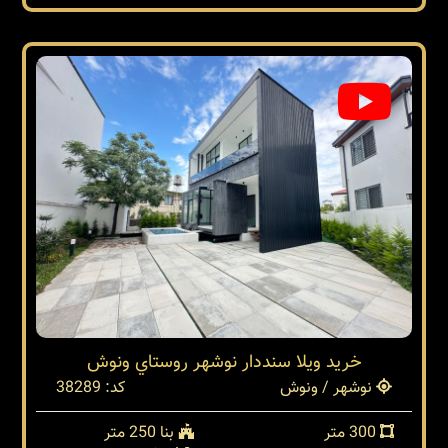
خرید ویلا سنددار نوشهر روستاي ونوش
نوشهر / ونوش
کد: 38289
300 متر
بنا 250 متر