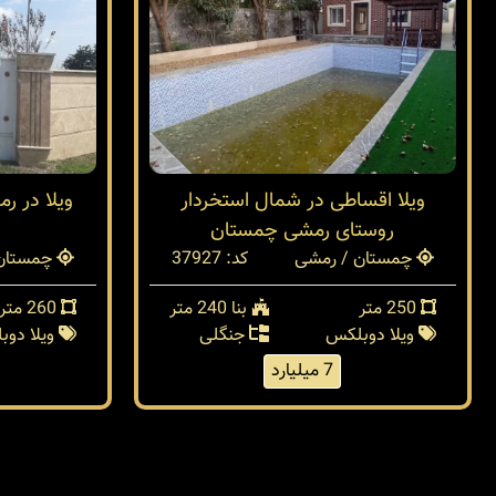
ویلا اقساطی در شمال استخردار
روستای رمشی چمستان
چمستان / رمشی
کد: 37927
چمستان 
250 متر
بنا 240 متر
260 متر
ویلا دوبلکس
جنگلی
ویلا دو
7 میلیارد