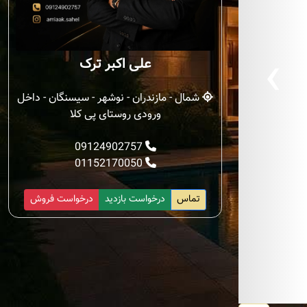
‹
علی اکبر ترک
شمال - مازندران - نوشهر - سیسنگان - داخل
ورودی روستای پی کلا
09124902757
01152170050
تماس
درخواست بازدید
درخواست فروش