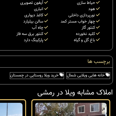
حیاط سازی
آیفون تصویری
هود
انباری
نورپردازی داخلی
کاغذ دیواری
چهار خواب مستر کمد
سالن بیلیارد
کنتور گاز
چاه آب
کلید نخورده
کنتور برق سه فاز
باغ گل و گیاه
پارکینگ دارد
برچسب ها
خانه هایی ویلایی شمال
خرید ویلا روستایی در چمستان
املاک مشابه ویلا در رمشی