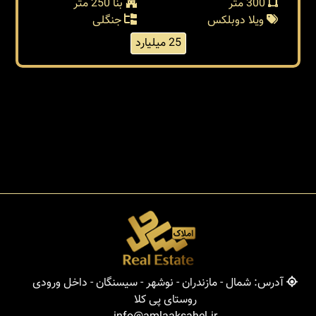
خرید ویلا سنددار نوشهر روستاي ونوش
نوشهر / ونوش
کد: 38289
300 متر
بنا 250 متر
ویلا دوبلکس
جنگلی
25 میلیارد