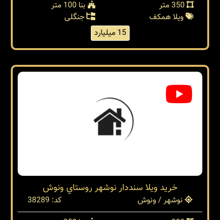
ونوش نوشهر
نوشهر / ونوش
کد: 38298
350 متر
بنا 100 متر
ویلا همکف
جنگلی
15 میلیارد