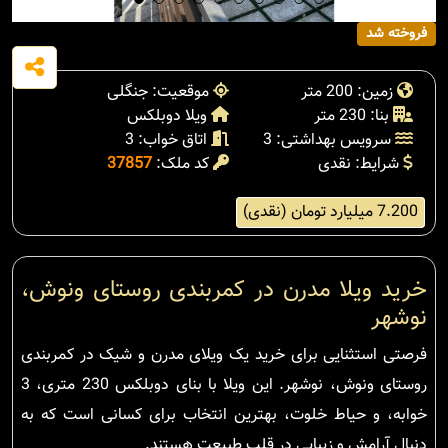
فروخته شد
زمین: 200 متر
موقعیت: جنگلی
بنا: 230 متر
ویلا دوبلکس
سرویس بهداشتی: 3
اتاق خواب: 3
شرایط: نقدی
کد ملک:
37857
7.200 میلیارد تومان (نقدی)
خرید ویلا مدرن در کمربندی روستای ونوش،
نوشهر
فرصتی استثنایی برای خرید یک ویلای مدرن و شیک در کمربندی
روستای ونوش، نوشهر. این ویلا با بنای دوبلکس 230 متری، 3
خوابه، و حیاط خلوت، بهترین انتخاب برای کسانی است که به
دنبال آرامش و زیبایی در قلب طبیعت هستند.