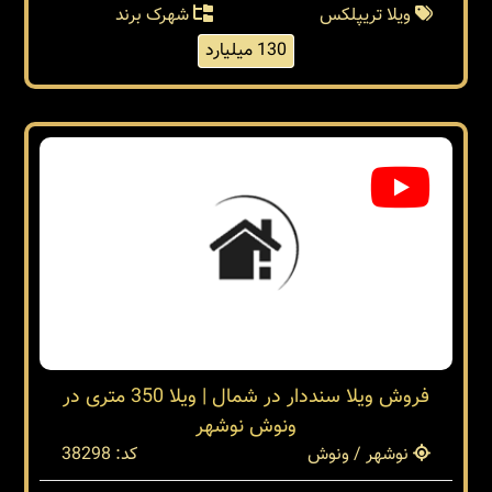
ویلا تریپلکس
شهرک برند
130 میلیارد
فروش ویلا سنددار در شمال | ویلا 350 متری در