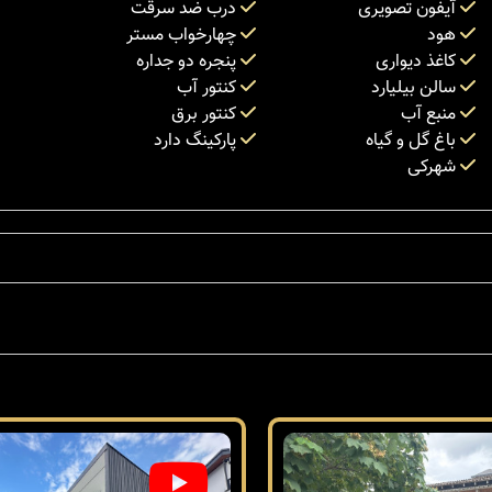
آیفون تصویری
درب ضد سرقت
هود
چهارخواب مستر
کاغذ دیواری
پنجره دو جداره
سالن بیلیارد
کنتور آب
منبع آب
کنتور برق
باغ گل و گیاه
پارکینگ دارد
شهرکی