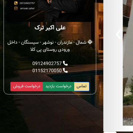
‹
علی اکبر ترک
شمال - مازندران - نوشهر - سیسنگان - داخل
ورودی روستای پی کلا
09124902757
01152170050
تماس
درخواست بازدید
درخواست فروش