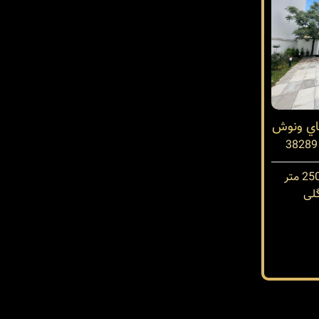
تاي ونوش
لی