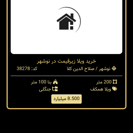
خريد ويلا زيرقيمت در نوشهر
نوشهر / صلاح الدین کلا
کد: 38278
200 متر
بنا 100 متر
ویلا همکف
جنگلی
8.500 میلیارد