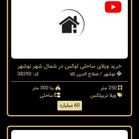
خرید ویلای ساحلی لوکس در شمال شهر نوشهر
نوشهر / صلاح الدین کلا
کد: 38290
250 متر
بنا 300 متر
ویلا تریپلکس
ساحلی
60 میلیارد