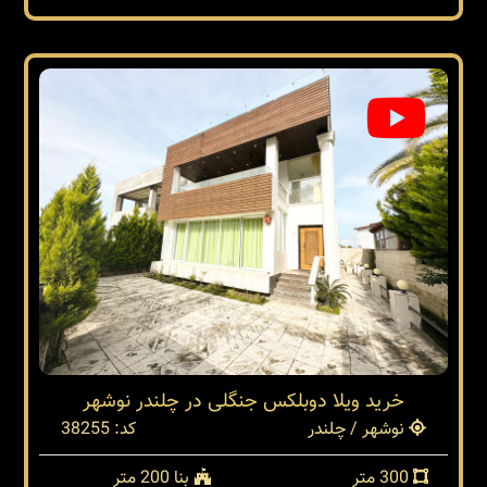
خرید ویلا دوبلکس جنگلی در چلندر نوشهر
نوشهر / چلندر
کد: 38255
300 متر
بنا 200 متر