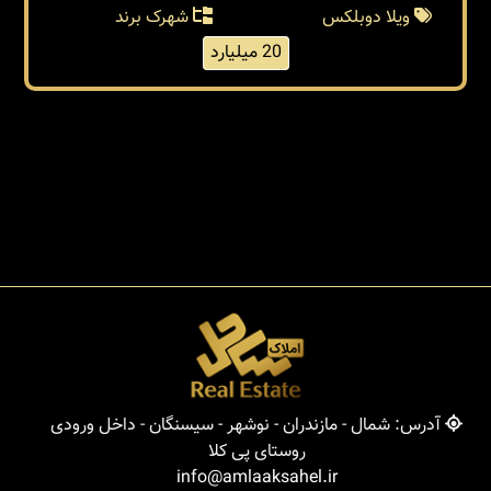
ویلا دوبلکس
شهرک برند
20 میلیارد
آدرس: شمال - مازندران - نوشهر - سیسنگان - داخل ورودی
روستای پی کلا
info@amlaaksahel.ir