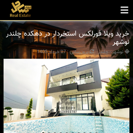
خرید ویلا فورلکس استخردار در دهکده چلندر
نوشهر
نوشهر - چلندر
بروزرسانی : 07 خرداد 1405