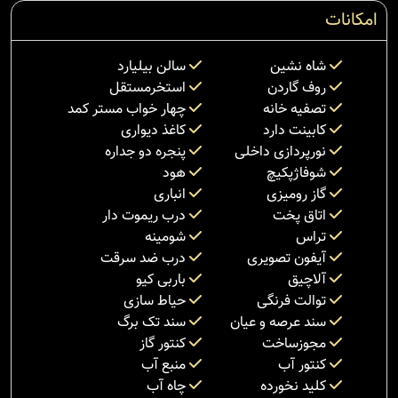
امکانات
شاه نشین
سالن بیلیارد
روف گاردن
استخرمستقل
تصفیه خانه
چهار خواب مستر کمد
کابینت دارد
کاغذ دیواری
نورپردازی داخلی
پنجره دو جداره
شوفاژپکیچ
هود
گاز رومیزی
انباری
اتاق پخت
درب ریموت دار
تراس
شومینه
آیفون تصویری
درب ضد سرقت
آلاچیق
باربی کیو
توالت فرنگی
حیاط سازی
سند عرصه و عیان
سند تک برگ
مجوزساخت
کنتور گاز
کنتور آب
منبع آب
کلید نخورده
چاه آب