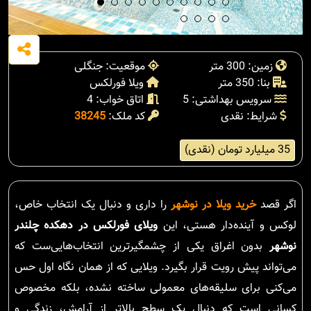
زمین: 300 متر
موقعیت: جنگلی
بنا: 350 متر
ویلا فورلکس
سرویس بهداشتی: 5
اتاق خواب: 4
شرایط: نقدی
کد ملک:
38245
35 میلیارد تومان (نقدی)
اگر قصد
خرید ویلا در نوشهر
را داری و دنبال یک انتخاب خاص،
لوکس و آینده‌دار هستی، این
ویلای فورلکس در دهکده چلندر
نوشهر
بدون اغراق یکی از چشمگیرترین انتخاب‌هایی‌ست که
می‌تواند پیش رویت قرار بگیرد. ویلایی که از همان نگاه اول حس
می‌کنی برای سلیقه‌های معمولی ساخته نشده، بلکه مخصوص
کسانی است که دنبال یک سطح بالاتر از آرامش، زندگی و