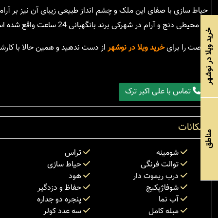
در محیطی دنج و آرام در شهرکی برند بانگهبانی 24 ساعت واقع شده است.
خرید ویلا در نوشهر
فرصت را برای
خرید ویلا در نوشهر
از دست ندهید و همین حالا با کارشن
تماس با علی اکبر ترک
امکانات
مناطق
شومینه
تراس
توالت فرنگی
حیاط سازی
درب ریموت دار
هود
شوفاژپکیچ
حفاظ و دزدگیر
آب نما
پنجره دو جداره
مبله کامل
سه عدد کولر