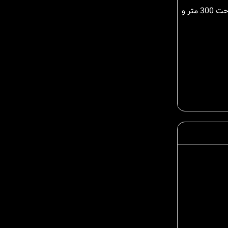
حیاط سازی با صفای این ملک و چشم انداز طبیعی زیبای آن نیز بر آرامش بخش بودن محیط ان می افزاید. این ویلا 200 متری در زمینی به مساحت 300 متر و