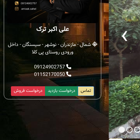
‹
علی اکبر ترک
شمال - مازندران - نوشهر - سیسنگان - داخل
ورودی روستای پی کلا
09124902757
01152170050
تماس
درخواست بازدید
درخواست فروش