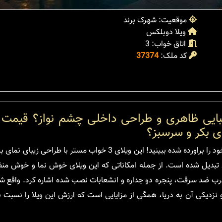
موقعیت: شهرک برند
ویلا دوبلکس
اتاق خواب: 3
کد ملک:
37374
یبایی ظاهری و طراحی داخلی چشم نواز؟ قیمت
 بکر و سرسبز؟
با خرید این ویلای دوبلکس در دهکده توسکا نوشهر، تمامی انتظارات خود را براورده شده ببینید! این ویلای 3 خ
مال تبدیل شده است. از جمله امکاناتی که این ویلای خوش نما و خوش من
درب ضد سرقت، پنجره دو جداره و انشعابات نصب شده اشاره کرد. واقع شد
زدیکی آن به دریا، همگی از مزایایی است که ارزش این ویلا را نسبت ب