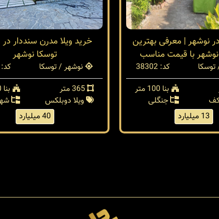
در نوشهر | معرفی بهترین
خرید ویلا مدرن سنددار در 
نوشهر با قیمت مناسب
توسکا نوشهر
توسکا
کد: 38302
نوشهر / توسکا
کد: 38254
بنا 100 متر
365 متر
بنا 300 متر
کف
جنگلی
ویلا دوبلکس
شهر
13 میلیارد
40 میلیارد