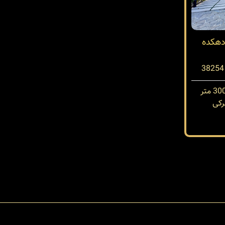
دهکده
کی