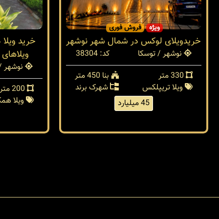
ویژه
فروش فوری
خریدویلای لوکس در شمال شهر نوشهر
خرید ویلا 
نوشهر / توسکا
کد: 38304
ویلاهای 
نوشهر / 
330 متر
بنا 450 متر
ویلا تریپلکس
شهرک برند
200 متر
ویلا هم
45 میلیارد