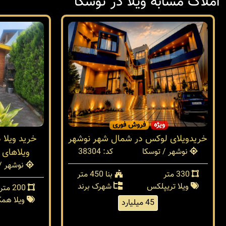
املاک مشابه ویلا در توسکا
ویژه
فروش فوری
خریدویلای لوکس در شمال شهر نوشهر
خرید ویلا 
نوشهر / توسکا
کد: 38304
ویلاهای 
نوشهر / 
330 متر
بنا 450 متر
ویلا تریپلکس
شهرک برند
200 متر
ویلا هم
45 میلیارد