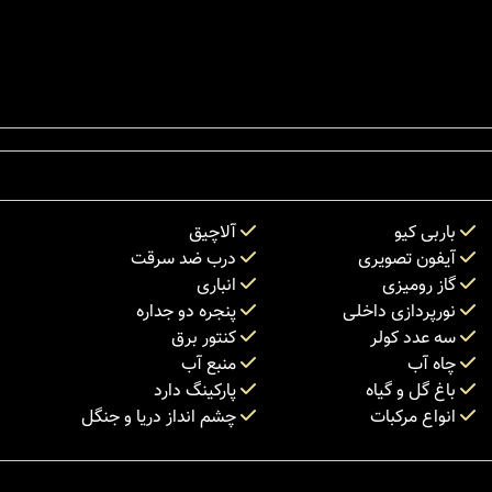
باربی کیو
آلاچیق
آیفون تصویری
درب ضد سرقت
گاز رومیزی
انباری
نورپردازی داخلی
پنجره دو جداره
سه عدد کولر
کنتور برق
چاه آب
منبع آب
باغ گل و گیاه
پارکینگ دارد
انواع مرکبات
چشم انداز دریا و جنگل