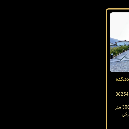
دهکده
کی