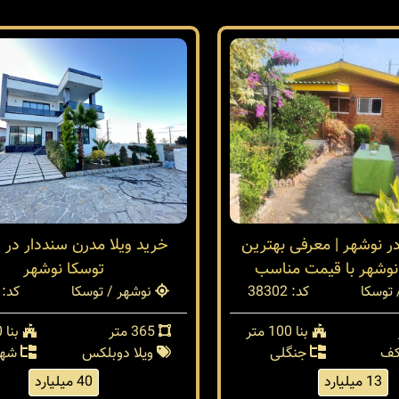
در نوشهر | معرفی بهترین
خرید ویلا مدرن سنددار در 
نوشهر با قیمت مناسب
توسکا نوشهر
توسکا
کد: 38302
نوشهر / توسکا
کد: 38254
بنا 100 متر
365 متر
بنا 300 متر
کف
جنگلی
ویلا دوبلکس
شهر
13 میلیارد
40 میلیارد