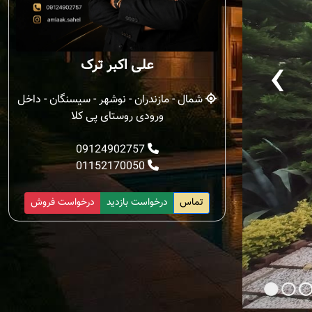
‹
علی اکبر ترک
شمال - مازندران - نوشهر - سیسنگان - داخل
ورودی روستای پی کلا
09124902757
01152170050
تماس
درخواست بازدید
درخواست فروش