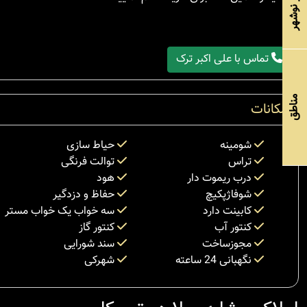
تماس با علی اکبر ترک
مناطق
امکانات
شومینه
حیاط سازی
تراس
توالت فرنگی
درب ریموت دار
هود
شوفاژپکیچ
حفاظ و دزدگیر
کابینت دارد
سه خواب یک خواب مستر
کنتور آب
کنتور گاز
مجوزساخت
سند شورایی
نگهبانی 24 ساعته
شهرکی