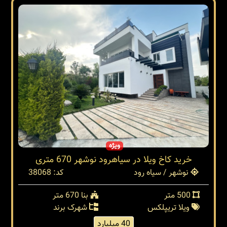
ویژه
خرید کاخ ویلا در سیاهرود نوشهر 670 متری
نوشهر / سیاه رود
کد: 38068
500 متر
بنا 670 متر
ویلا تریپلکس
شهرک برند
40 میلیارد