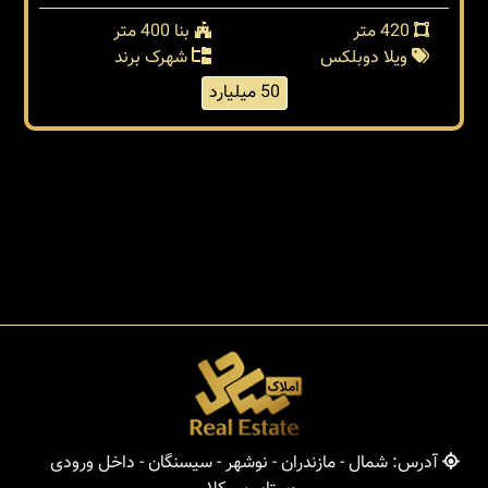
420 متر
بنا 400 متر
ویلا دوبلکس
شهرک برند
50 میلیارد
آدرس: شمال - مازندران - نوشهر - سیسنگان - داخل ورودی