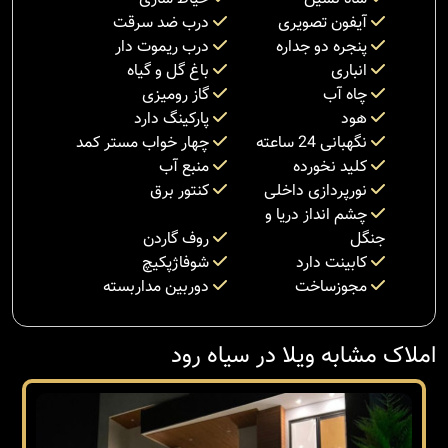
آیفون تصویری
درب ضد سرقت
پنجره دو جداره
درب ریموت دار
انباری
باغ گل و گیاه
چاه آب
گاز رومیزی
هود
پارکینگ دارد
نگهبانی 24 ساعته
چهار خواب مستر کمد
کلید نخورده
منبع آب
نورپردازی داخلی
کنتور برق
چشم انداز دریا و
جنگل
روف گاردن
کابینت دارد
شوفاژپکیچ
مجوزساخت
دوربین مداربسته
املاک مشابه ویلا در سیاه رود