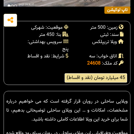
تاپ لوکیشن
زمین: 500 متر
موقعیت: شهرکی
سند: ثبتی
بنا: 450 متر
ویلا تریپلکس
سرویس بهداشتی:
پنج
اتاق خواب: سه
شرایط: نقد و اقساط
کد ملک:
24608
45 میلیارد تومان (نقد و اقساط)
ویلایی ساحلی در رویان قرار گرفته است که می خواهیم درباره
مشخصات، امکانات و … این ویلای ساحلی توضیحاتی بدهیم، تا
شما برای خرید این ویلا اطلاعات کاملی داشته باشید.
موقعیت جغرافیایی این ویلای ساحلی در رویان سیاه رود واقع شده