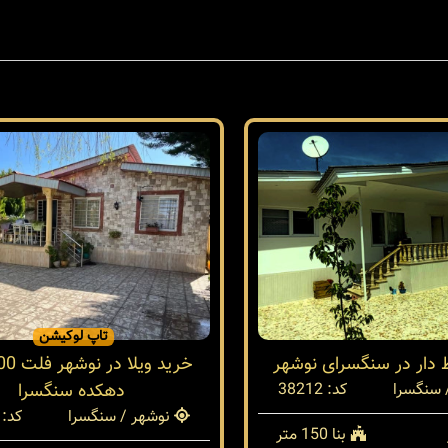
تاپ لوکیشن
 دار در سنگسرای نوشهر
 سنگسرا
کد: 38212
دهکده سنگسرا
نوشهر / سنگسرا
کد: 37697
بنا 150 متر