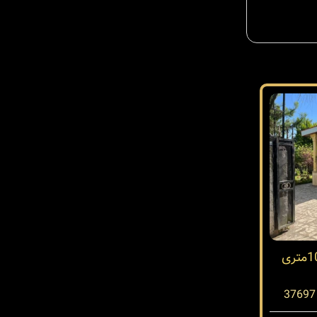
خرید ویلا در نوشهر فلت 100متری