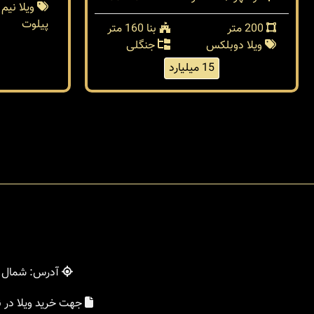
ویلا نیم
پیلوت
200 متر
بنا 160 متر
ویلا دوبلکس
جنگلی
15 میلیارد
آدرس: شمال - 
جهت خرید ویلا در 