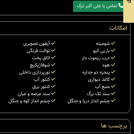
تماس با علی اکبر ترک
امکانات
شومینه
آیفون تصویری
باربی کیو
توالت فرنگی
درب ریموت دار
اتاق پخت
هود
شوفاژپکیچ
پنجره دو جداره
نورپردازی داخلی
کاغذ دیواری
کنتور آب
منبع آب
کنتور برق
سند تک برگ
سند عرصه و عیان
چشم انداز دریا و جنگل
چشم انداز کوه و جنگل
برچسب ها