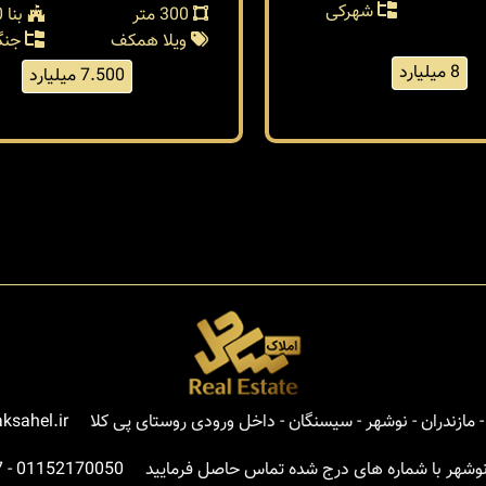
شهرکی
300 متر
بنا 100 متر
ویلا همکف
جنگ
8 میلیارد
7.500 میلیارد
مازندران - نوشهر - سیسنگان - داخل ورودی روستای پی کلا
ksahel.ir
نوشهر با شماره های درج شده تماس حاصل فرمایید
01152170050
-
7