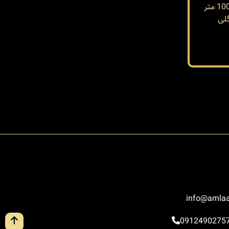
لی
info@amlaa
0912490275