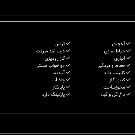
آلاچیق
تراس
حیاط سازی
درب ضد سرقت
انباری
گاز رومیزی
حفاظ و دزدگیر
دو خواب مستر
کابینت دارد
آب نما
کنتور گاز
چاه آب
مجوزساخت
پایانکار
باغ گل و گیاه
پارکینگ دارد