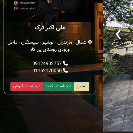
‹
علی اکبر ترک
شمال - مازندران - نوشهر - سیسنگان - داخل
ورودی روستای پی کلا
09124902757
01152170050
تماس
درخواست بازدید
درخواست فروش