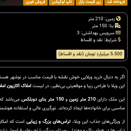
فروخته شد
زیر قیمت بازار
تاپ لوکیشن
فروش فوری
زمین: 210 متر
بنا: 150 متر
سرویس بهداشتی: 3
شرایط: نقد و اقساط
5.500 میلیارد تومان (نقد و اقساط)
اگر به دنبال خرید ویلایی خوش نقشه با قیمت مناسب در نوشهر هست
این ویلا با طراحی زیبا و موقعیتی بی‌نظیر، در لیست
املاک اکازیون ام
این ملک دارای
210 متر زمین
و
150 متر بنای دوبلکس
می‌باشد ک
مناسبی برای خانواده‌ها ایجاد کرده‌اند. نورگیری عالی و استفاده هوشمن
از ویژگی‌های جذاب این ویلا،
تراس‌های بزرگ و زیبایی
است که امکان 
تراس‌ها در هوای پاک و معتدل روستای سنگسرا تجربه‌ای فراموش‌نشدنی