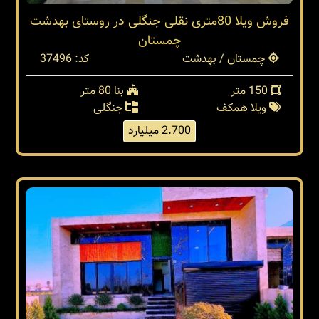
فروش ویلا 80متری نقلی جنگلی در روستای بهدشت
چمستان
چمستان / بهدشت
کد: 37496
150 متر
بنا 80 متر
ویلا همکف
جنگلی
2.700 میلیارد