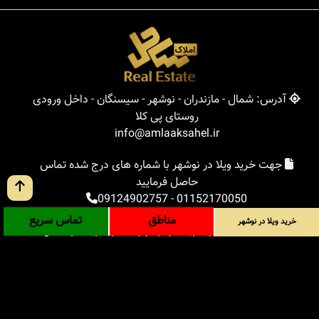
آدرس: شمال - مازندران - نوشهر - سیسنگان - داخل ورودی
روستای پی کلا
info@amlaaksahel.ir
جهت خرید ویلا در نوشهر با شماره های درج شده تماس
حاصل فرمایید
09124902757
-
01152170050
مناطق
تماس سریع
خرید ویلا در نوشهر
املاک ساحل
خرید ویلا در نوشهر
خرید ویلا در شمال
خرید زمین در شمال
خرید باغ ویلا در شمال
خرید آپارتمان در شمال
مناطق
بلاگ
جستجوی پیشرفته
ورود
درباره ما
ارتباط با ما