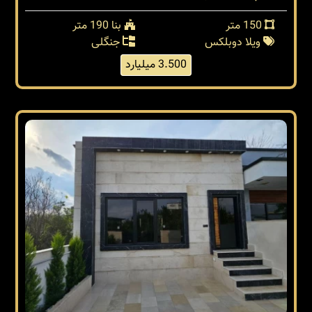
150 متر
بنا 190 متر
ویلا دوبلکس
جنگلی
3.500 میلیارد