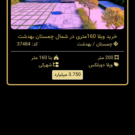
خرید ویلا 160متری در شمال چمستان بهدشت
چمستان / بهدشت
کد: 37484
200 متر
بنا 160 متر
ویلا دوبلکس
شهرکی
3.750 میلیارد