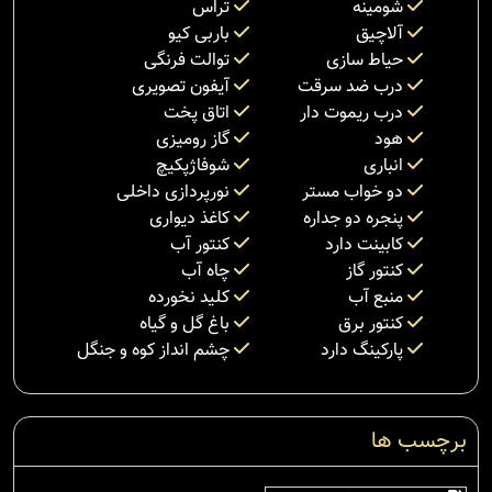
شومینه
تراس
آلاچیق
باربی کیو
حیاط سازی
توالت فرنگی
درب ضد سرقت
آیفون تصویری
درب ریموت دار
اتاق پخت
هود
گاز رومیزی
انباری
شوفاژپکیچ
دو خواب مستر
نورپردازی داخلی
پنجره دو جداره
کاغذ دیواری
کابینت دارد
کنتور آب
کنتور گاز
چاه آب
منبع آب
کلید نخورده
کنتور برق
باغ گل و گیاه
پارکینگ دارد
چشم انداز کوه و جنگل
برچسب ها