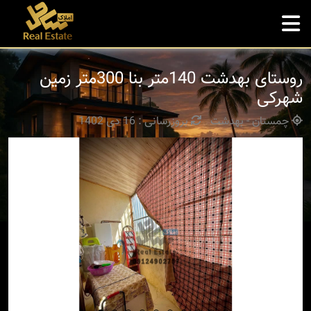
روستای بهدشت 140متر بنا 300متر زمین
شهرکی
چمستان - بهدشت
بروزرسانی : 16 دی 1402