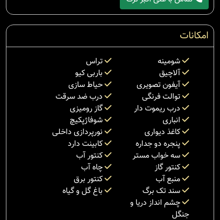
امکانات
شومینه
تراس
آلاچیق
باربی کیو
آیفون تصویری
حیاط سازی
توالت فرنگی
درب ضد سرقت
درب ریموت دار
گاز رومیزی
انباری
شوفاژپکیچ
کاغذ دیواری
نورپردازی داخلی
پنجره دو جداره
کابینت دارد
سه خواب مستر
کنتور آب
کنتور گاز
چاه آب
منبع آب
کنتور برق
سند تک برگ
باغ گل و گیاه
چشم انداز دریا و
جنگل