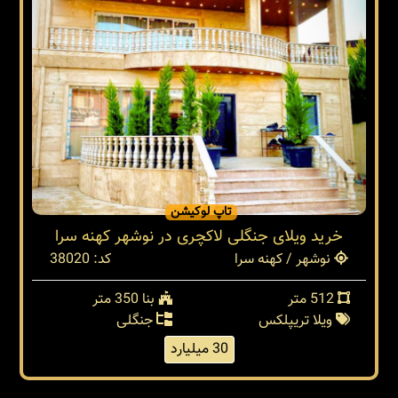
تاپ لوکیشن
خرید ویلای جنگلی لاکچری در نوشهر کهنه سرا
نوشهر / کهنه سرا
کد: 38020
512 متر
بنا 350 متر
ویلا تریپلکس
جنگلی
30 میلیارد