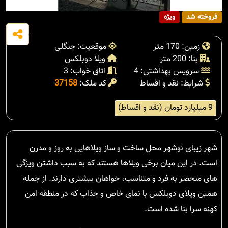
فروخته شد
ویژه
زمین: 170 متر
موقعیت: جنگلی
بنا: 200 متر
ویلا دوبلکس
سرویس بهداشتی: 4
اتاق خواب: 3
شرایط: نقد و اقساط
کد ملک:
37158
9 میلیارد تومان (نقد و اقساط)
شهر زیبای نوشهر محل ساخت و ساز ویلاهایی به روز و مدرن
است. در این میان برخی ویلاها هستند که به سبب داشتن ویزگی
های منحصر به فرد و متناسب، خواهان بیشتری دارند. از جمله
همین ویلای دوبلکس با نمای خاص و جذاب که در منطقه امن
کهنه سرا بنا شده است.