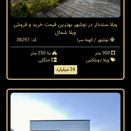
ویلا سنددار در نوشهر بهترین قیمت خرید و فروش
ویلا شمال
نوشهر / کهنه سرا
کد: 38297
300 متر
بنا 250 متر
ویلا دوبلکس
جنگلی
24 میلیارد