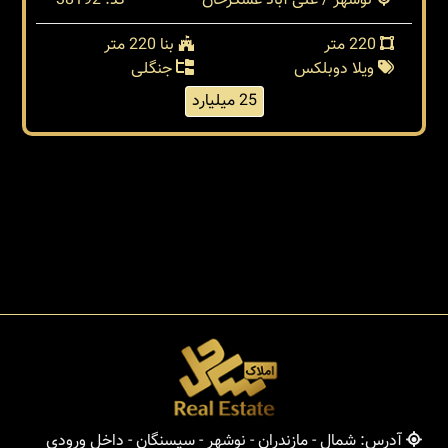
نوشهر / علی آباد عسگرخان
کد: 38192
220 متر
بنا 220 متر
ویلا دوبلکس
جنگلی
25 میلیارد
آدرس: شمال - مازندران - نوشهر - سیسنگان - داخل ورودی