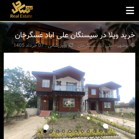
خرید ویلا در سیسنگان علی اباد عسگرخان
نوشهر - علی آباد عسگرخان
بروزرسانی : 07 خرداد 1405