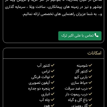
نوشهر و نیز در زمینه های پیمانکاری، ساخت ویلا ، سرمایه گذاری
و… به شما عزیزان راهنمایی های تخصصی ارائه نمائیم.
تماس با علی اکبر ترک
امکانات
شومینه
کنتور آب
کنتور گاز
تراس
باربی کیو
توالت فرنگی
حیاط سازی
آیفون تصویری
درب ضد سرقت
پنجره دو جداره
درب ریموت دار
انباری
باغ گل و گیاه
چاه آب
گاز رومیزی
هود