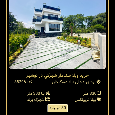
خريد ويلا سنددار شهركي در نوشهر
نوشهر / علی آباد عسگرخان
کد: 38296
330 متر
بنا 300 متر
ویلا تریپلکس
شهرک برند
30 میلیارد