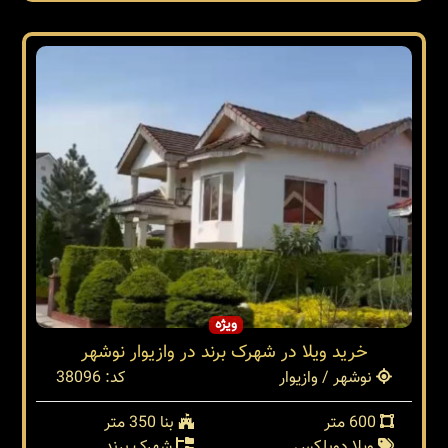
ویژه
خرید ویلا در شهرک برند در وازیوار نوشهر
نوشهر / وازیوار
کد: 38096
600 متر
بنا 350 متر
ویلا دوبلکس
شهرک برند