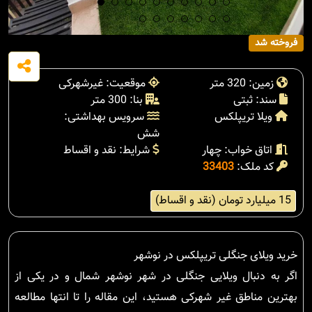
فروخته شد
زمین: 320 متر
موقعیت: غیرشهرکی
سند: ثبتی
بنا: 300 متر
ویلا تریپلکس
سرویس بهداشتی:
شش
اتاق خواب: چهار
شرایط: نقد و اقساط
کد ملک:
33403
15 میلیارد تومان (نقد و اقساط)
خرید ویلای جنگلی تریپلکس در نوشهر
اگر به دنبال ویلایی جنگلی در شهر نوشهر شمال و در یکی از
بهترین مناطق غیر شهرکی هستید، این مقاله را تا انتها مطالعه