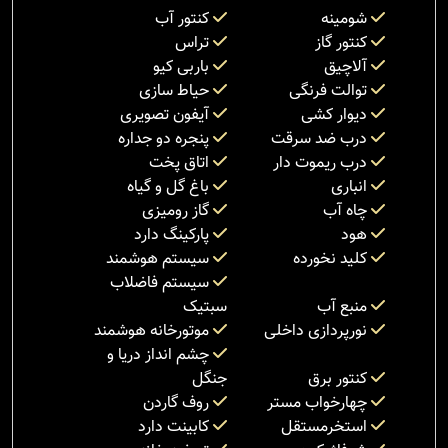
شومینه
کنتور آب
کنتور گاز
تراس
آلاچیق
باربی کیو
توالت فرنگی
حیاط سازی
دیوار کشی
آیفون تصویری
درب ضد سرقت
پنجره دو جداره
درب ریموت دار
اتاق پخت
انباری
باغ گل و گیاه
چاه آب
گاز رومیزی
هود
پارکینگ دارد
کلید نخورده
سیستم هوشمند
سیستم فاضلاب
منبع آب
سبتیک
نورپردازی داخلی
موتورخانه هوشمند
چشم انداز دریا و
کنتور برق
جنگل
چهارخواب مستر
روف گاردن
استخرمستقل
کابینت دارد