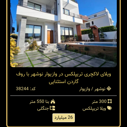
ویلای لاکچری تریپلکس در وازیوار نوشهر با روف
گاردن استثنایی
نوشهر / وازیوار
کد: 38244
300 متر
بنا 550 متر
ویلا تریپلکس
جنگلی
26 میلیارد