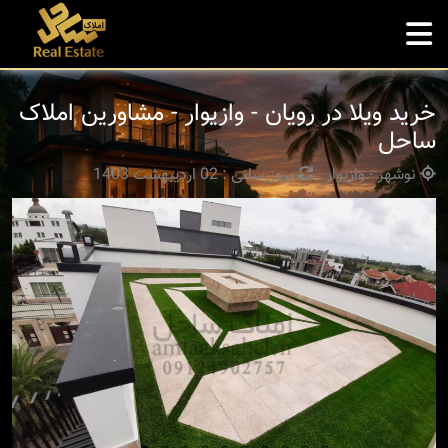
خرید ویلا در رویان - وازیوار - مشاورین املاک
ساحل
نوشهر - وازیوار
بروزرسانی : 02 اردیبهشت 1403